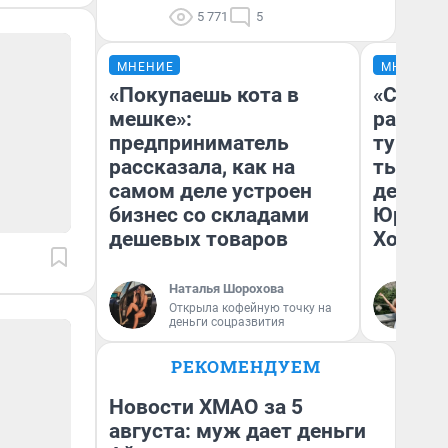
5 771
5
МНЕНИЕ
МНЕНИЕ
«Покупаешь кота в
«Сливо
мешке»:
разоча
предприниматель
турист
рассказала, как на
тысяч,
самом деле устроен
день гу
бизнес со складами
Юрског
дешевых товаров
Хогвар
Наталья Шорохова
Ян
Открыла кофейную точку на
деньги соцразвития
РЕКОМЕНДУЕМ
Новости ХМАО за 5
августа: муж дает деньги