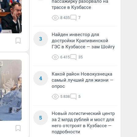
пассажирку разорвало на
трассе в Кузбассе
8 435
7
Найден инвестор для
3
достройки Крапивинской
ГЭС в Кузбассе — зам Шойгу
6 415
35
Какой район Новокузнецка
4
самый лучший для жизни —
опрос
5 838
5
Новый логистический центр
5
за 2 млрд рублей и мост для
него отстроят в Кузбассе —
подробности