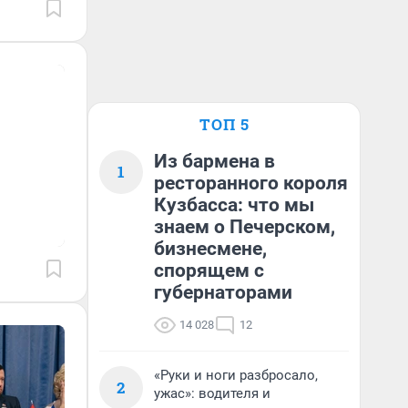
ТОП 5
Из бармена в
1
ресторанного короля
Кузбасса: что мы
знаем о Печерском,
бизнесмене,
спорящем с
губернаторами
14 028
12
«Руки и ноги разбросало,
2
ужас»: водителя и