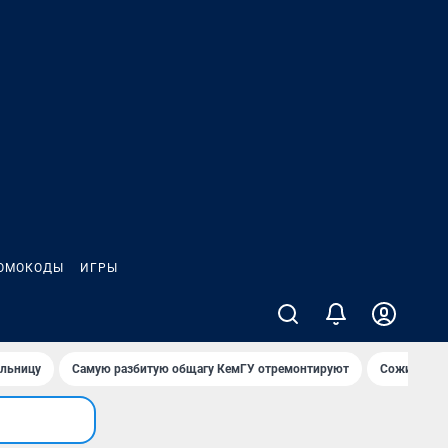
ОМОКОДЫ
ИГРЫ
ольницу
Самую разбитую общагу КемГУ отремонтируют
Сожительни