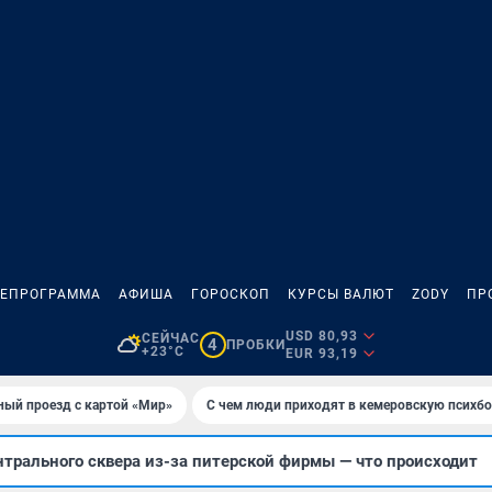
ЛЕПРОГРАММА
АФИША
ГОРОСКОП
КУРСЫ ВАЛЮТ
ZODY
ПР
USD 80,93
СЕЙЧАС
4
ПРОБКИ
+23°C
EUR 93,19
ный проезд с картой «Мир»
С чем люди приходят в кемеровскую психб
нтрального сквера из-за питерской фирмы — что происходит