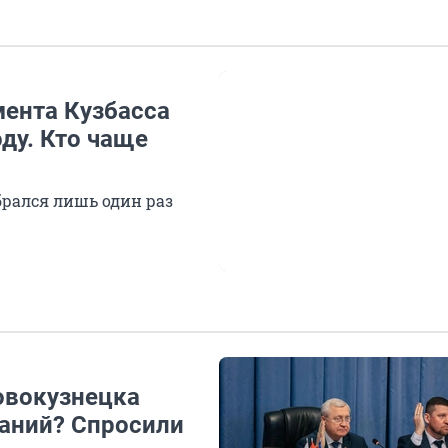
ента Кузбасса
ду. Кто чаще
брался лишь один раз
овокузнецка
даний? Спросили