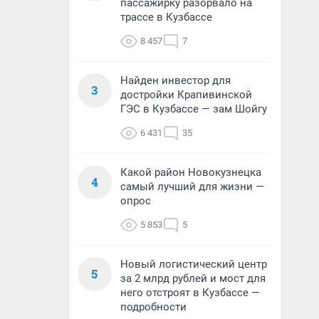
пассажирку разорвало на
трассе в Кузбассе
8 457
7
Найден инвестор для
3
достройки Крапивинской
ГЭС в Кузбассе — зам Шойгу
6 431
35
Какой район Новокузнецка
4
самый лучший для жизни —
опрос
5 853
5
Новый логистический центр
5
за 2 млрд рублей и мост для
него отстроят в Кузбассе —
подробности