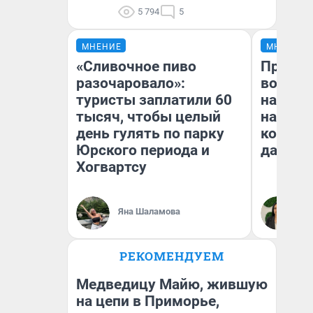
5 794
5
МНЕНИЕ
МНЕНИЕ
«Сливочное пиво
Продаш
разочаровало»:
возьмут
туристы заплатили 60
нам го
тысяч, чтобы целый
налого
день гулять по парку
коснет
Юрского периода и
даже р
Хогвартсу
Яна Шаламова
Ан
РЕКОМЕНДУЕМ
Медведицу Майю, жившую
на цепи в Приморье,