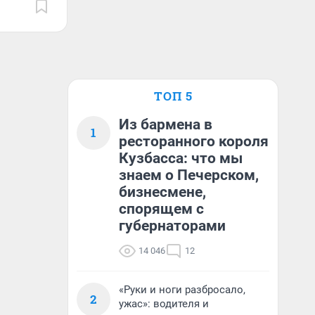
ТОП 5
Из бармена в
1
ресторанного короля
Кузбасса: что мы
знаем о Печерском,
бизнесмене,
спорящем с
губернаторами
14 046
12
«Руки и ноги разбросало,
2
ужас»: водителя и