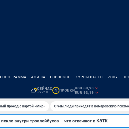
ЛЕПРОГРАММА
АФИША
ГОРОСКОП
КУРСЫ ВАЛЮТ
ZODY
ПР
USD 80,93
СЕЙЧАС
4
ПРОБКИ
+27°C
EUR 93,19
ный проезд с картой «Мир»
С чем люди приходят в кемеровскую психб
пекло внутри троллейбусов — что отвечают в КЭТК