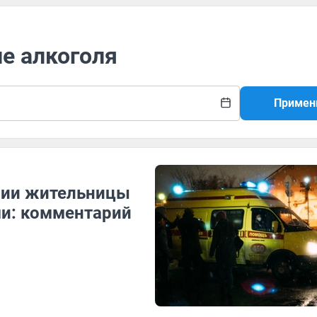
ие алкоголя
Примен
нии жительницы
и: комментарий