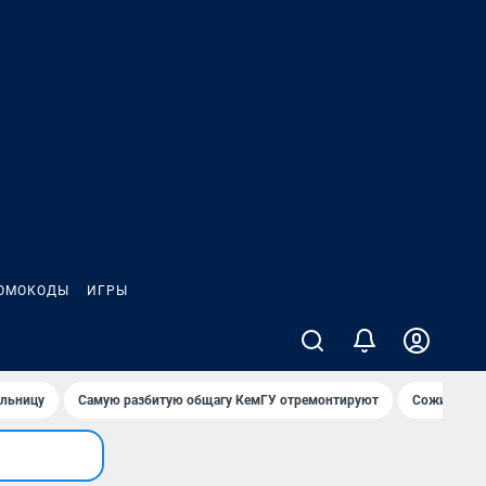
ОМОКОДЫ
ИГРЫ
ольницу
Самую разбитую общагу КемГУ отремонтируют
Сожительни