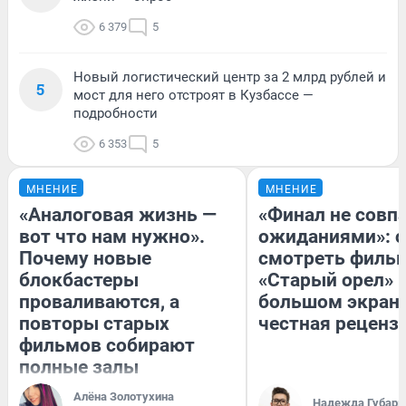
6 379
5
Новый логистический центр за 2 млрд рублей и
5
мост для него отстроят в Кузбассе —
подробности
6 353
5
МНЕНИЕ
МНЕНИЕ
«Аналоговая жизнь —
«Финал не совпа
вот что нам нужно».
ожиданиями»: с
Почему новые
смотреть филь
блокбастеры
«Старый орел» 
проваливаются, а
большом экран
повторы старых
честная реценз
фильмов собирают
полные залы
Алёна Золотухина
Надежда Губарь