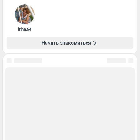
irina
,
64
Начать знакомиться