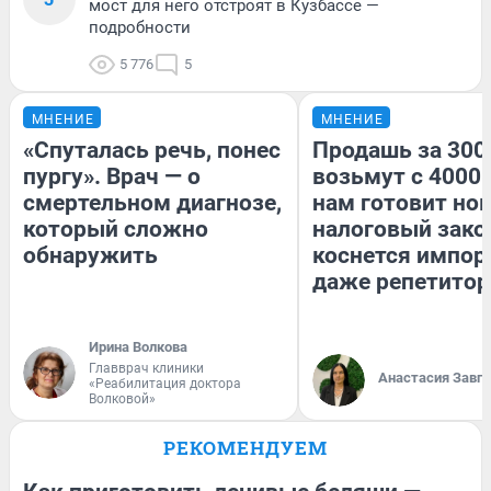
мост для него отстроят в Кузбассе —
подробности
5 776
5
МНЕНИЕ
МНЕНИЕ
«Спуталась речь, понес
Продашь за 3000
пургу». Врач — о
возьмут с 4000.
смертельном диагнозе,
нам готовит но
который сложно
налоговый зако
обнаружить
коснется импор
даже репетитор
Ирина Волкова
Главврач клиники
Анастасия Завг
«Реабилитация доктора
Волковой»
РЕКОМЕНДУЕМ