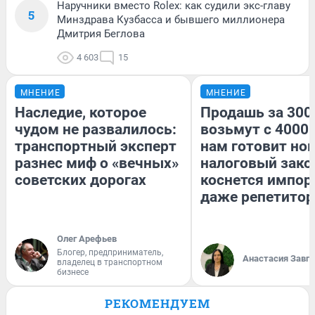
Наручники вместо Rolex: как судили экс-главу
5
Минздрава Кузбасса и бывшего миллионера
Дмитрия Беглова
4 603
15
МНЕНИЕ
МНЕНИЕ
Наследие, которое
Продашь за 3000
чудом не развалилось:
возьмут с 4000.
транспортный эксперт
нам готовит но
разнес миф о «вечных»
налоговый зако
советских дорогах
коснется импор
даже репетитор
Олег Арефьев
Блогер, предприниматель,
Анастасия Завг
владелец в транспортном
бизнесе
РЕКОМЕНДУЕМ