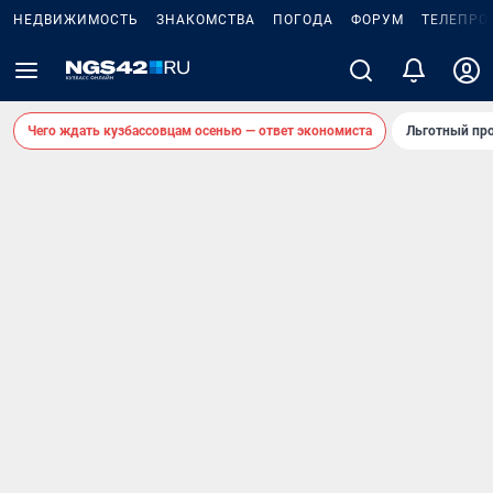
НЕДВИЖИМОСТЬ
ЗНАКОМСТВА
ПОГОДА
ФОРУМ
ТЕЛЕПРО
Чего ждать кузбассовцам осенью — ответ экономиста
Льготный про