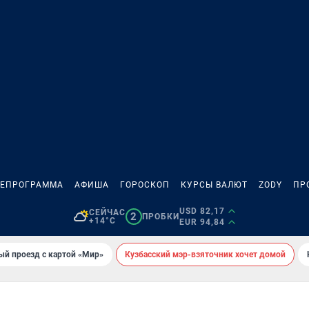
ЛЕПРОГРАММА
АФИША
ГОРОСКОП
КУРСЫ ВАЛЮТ
ZODY
ПР
USD 82,17
СЕЙЧАС
2
ПРОБКИ
+14°C
EUR 94,84
ый проезд с картой «Мир»
Кузбасский мэр-взяточник хочет домой