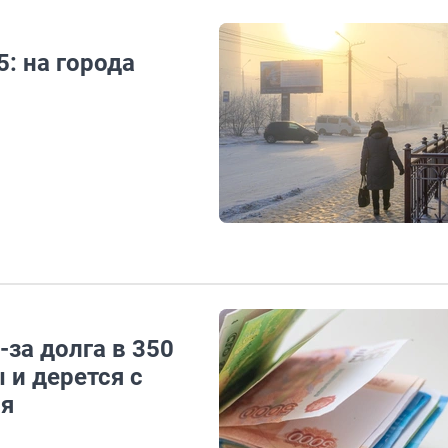
: на города
-за долга в 350
 и дерется с
ря