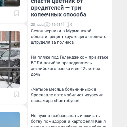
спасти цветник от
вредителей — три
копеечных способа
23 часа
16 614
6
Сезон черники в Мурманской
области: рецепт хрустящего ягодного
штруделя за полчаса
На пляже под Геленджиком при атаке
БПЛА погибли преподаватель
английского языка и ее 12-летняя
дочь
«Четыре месяца больничных»: в
Ярославле автомобилист изувечил
пассажира «Яавтобуса»
Не нужно выбрасывать и сжигать
ботву помидоров и картофеля! Как я