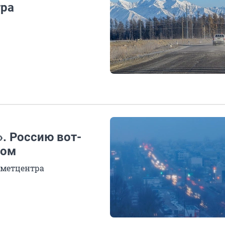
тра
. Россию вот-
ром
ометцентра