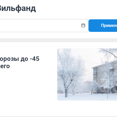
 Вильфанд
Примен
орозы до -45
сего