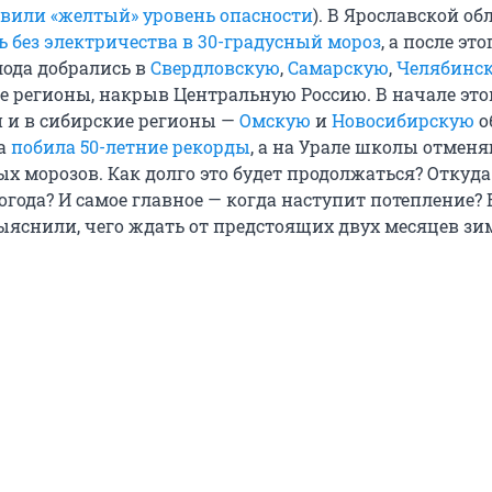
вили «желтый» уровень опасности
). В Ярославской об
ь без электричества в 30-градусный мороз
, а после это
ода добрались в
Свердловскую
,
Самарскую
,
Челябинс
е регионы, накрыв Центральную Россию. В начале это
 и в сибирские регионы —
Омскую
и
Новосибирскую
о
ра
побила 50-летние рекорды
, а на Урале школы отмен
ых морозов. Как долго это будет продолжаться? Откуд
огода? И самое главное — когда наступит потепление? 
яснили, чего ждать от предстоящих двух месяцев зи