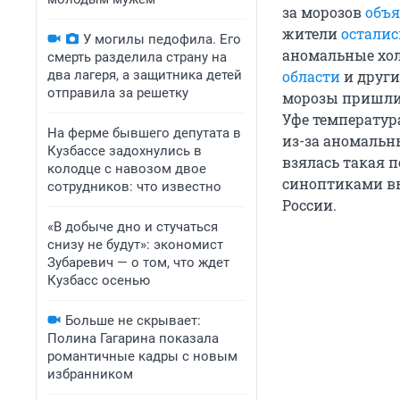
за морозов
объя
жители
осталис
У могилы педофила. Его
аномальные хол
смерть разделила страну на
два лагеря, а защитника детей
области
и други
отправила за решетку
морозы пришли
Уфе температу
На ферме бывшего депутата в
из-за аномальн
Кузбассе задохнулись в
взялась такая п
колодце с навозом двое
синоптиками вы
сотрудников: что известно
России.
«В добыче дно и стучаться
снизу не будут»: экономист
Зубаревич — о том, что ждет
Кузбасс осенью
Больше не скрывает:
Полина Гагарина показала
романтичные кадры с новым
избранником