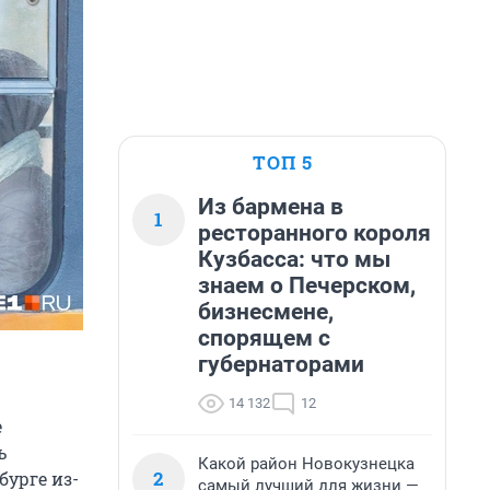
ТОП 5
Из бармена в
1
ресторанного короля
Кузбасса: что мы
знаем о Печерском,
бизнесмене,
спорящем с
губернаторами
14 132
12
е
ь
Какой район Новокузнецка
2
рбурге из-
самый лучший для жизни —