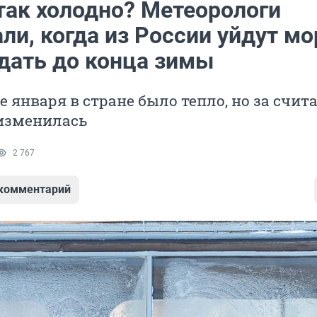
так холодно? Метеорологи
ли, когда из России уйдут м
ждать до конца зимы
е января в стране было тепло, но за счит
 изменилась
2 767
 комментарий