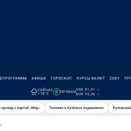
ЛЕПРОГРАММА
АФИША
ГОРОСКОП
КУРСЫ ВАЛЮТ
ZODY
ПР
USD 81,41
СЕЙЧАС
0
ПРОБКИ
+18°C
EUR 94,06
 проезд с картой «Мир»
Топливо в Кузбассе подешевело
Кузбасски
И