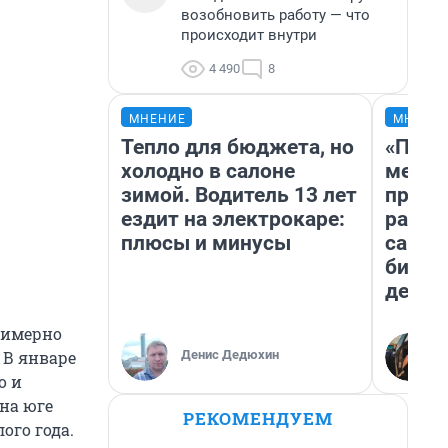
возобновить работу — что
происходит внутри
4 490
8
МНЕНИЕ
МНЕНИ
Тепло для бюджета, но
«Поку
холодно в салоне
мешке
зимой. Водитель 13 лет
предп
ездит на электрокаре:
расска
плюсы и минусы
самом
бизне
дешев
примерно
Денис Дедюхин
 В январе
о и
 на юге
РЕКОМЕНДУЕМ
ого года.