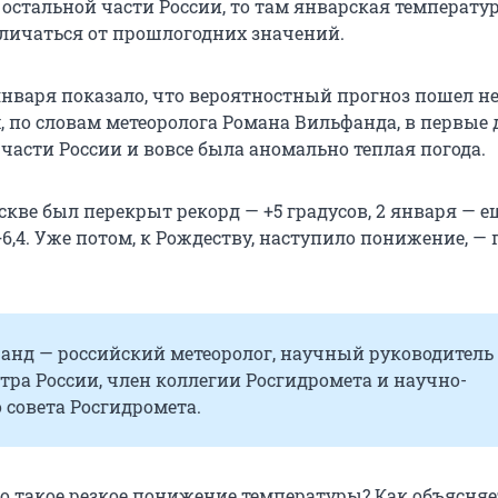
 остальной части России, то там январская температур
личаться от прошлогодних значений.
января показало, что вероятностный прогноз пошел не
, по словам метеоролога Романа Вильфанда, в первые 
части России и вовсе была аномально теплая погода.
скве был перекрыт рекорд — +5 градусов, 2 января — 
6,4. Уже потом, к Рождеству, наступило понижение, —
анд — российский метеоролог, научный руководитель
ра России, член коллегии Росгидромета и научно-
 совета Росгидромета.
но такое резкое понижение температуры? Как объясняе