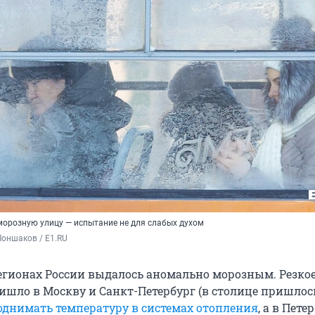
морозную улицу — испытание не для слабых духом
оншаков / E1.RU
регионах России выдалось аномально морозным. Резко
ишло в Москву и Санкт-Петербург (в столице пришлос
днимать температуру в системах отопления
, а в Пете