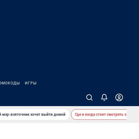
ОМОКОДЫ
ИГРЫ
й мэр-взяточник хочет выйти домой
Где и когда стоит смотреть звездоп