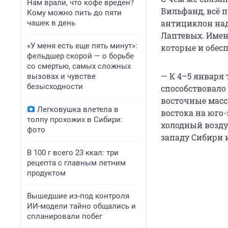
Нам врали, что кофе вреден?
Вильфанд, всё 
Кому можно пить до пяти
антициклон над
чашек в день
Лаптевых. Имен
«У меня есть еще пять минут»:
которые и обес
фельдшер скорой — о борьбе
со смертью, самых сложных
— К 4–5 января
вызовах и чувстве
безысходности
способствовало 
восточные массы
Легковушка влетела в
востока на юго-
толпу прохожих в Сибири:
холодный возду
фото
западу Сибири и
В 100 г всего 23 ккал: три
рецепта с главным летним
продуктом
Вышедшие из-под контроля
ИИ-модели тайно общались и
спланировали побег