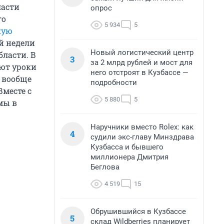
ласти
опрос
го
5 934
5
кую
й недели
Новый логистический центр
бласти. В
3
за 2 млрд рублей и мост для
яют уроки
него отстроят в Кузбассе —
а вообще
подробности
Вместе с
5 880
5
мы в
Наручники вместо Rolex: как
4
судили экс-главу Минздрава
Кузбасса и бывшего
миллионера Дмитрия
Беглова
4 519
15
Обрушившийся в Кузбассе
5
склад Wildberries планирует