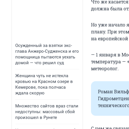
Что же касается
должна была от
Но уже начало 
плану. При этом
на европейской 
Осужденный за взятки экс-
глава Анжеро-Судженска и его
— 1 января в Мо
помощница пытаются уехать
температура — +
домой — что решил суд
метеоролог.
Женщина чуть не истекла
кровью на Красном озере в
Кемерове, пока полчаса
Роман Вильф
ждала скорую
Гидрометцент
технического
Множество сайтов враз стали
недоступны: массовый сбой
произошел в Рунете
С чем же связа