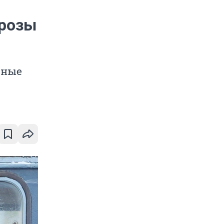
орозы
аные