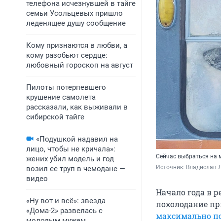
телефона исчезнувшей в тайге
семьи Усольцевых пришло
леденящее душу сообщение
Кому признаются в любви, а
кому разобьют сердце:
любовный гороскоп на август
Пилоты потерпевшего
крушение самолета
рассказали, как выживали в
сибирской тайге
«Подушкой надавил на
лицо, чтобы не кричала»:
Сейчас выбраться на 
жених убил модель и год
Источник: 
Владислав Л
возил ее труп в чемодане —
видео
Начало года в 
«Ну вот и всё»: звезда
похолодание пр
«Дома-2» развелась с
максимально по
молодым мужем