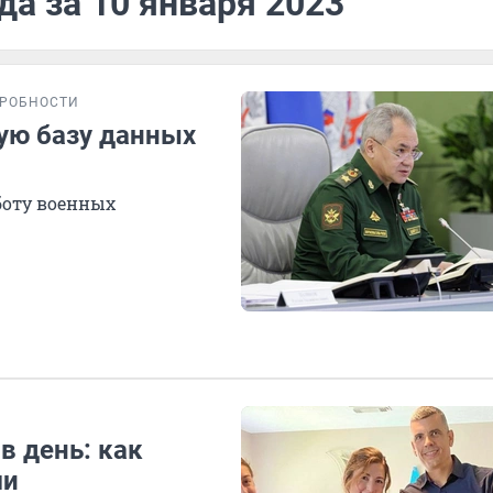
да за 10 января 2023
РОБНОСТИ
ую базу данных
боту военных
в день: как
ми