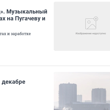
од». Музыкальный
х на Пугачеву и
тах и заработке
в декабре