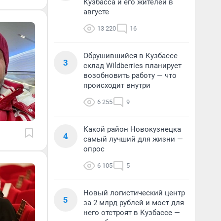
Кузбасса и его жителей в
августе
13 220
16
Обрушившийся в Кузбассе
3
склад Wildberries планирует
возобновить работу — что
происходит внутри
6 255
9
Какой район Новокузнецка
4
самый лучший для жизни —
опрос
6 105
5
Новый логистический центр
5
за 2 млрд рублей и мост для
него отстроят в Кузбассе —