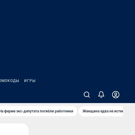
ОМОКОДЫ
ИГРЫ
На ферме экс-депутата погибли работники
Женщина едва не истекла кро