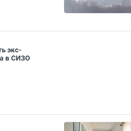
ь экс-
на в СИЗО