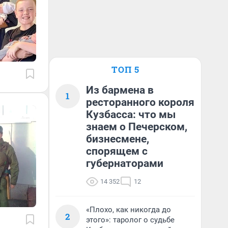
ТОП 5
Из бармена в
1
ресторанного короля
Кузбасса: что мы
знаем о Печерском,
бизнесмене,
спорящем с
губернаторами
14 352
12
«Плохо, как никогда до
2
этого»: таролог о судьбе