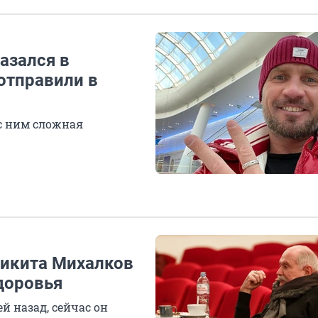
азался в
отправили в
 с ним сложная
Никита Михалков
доровья
й назад, сейчас он