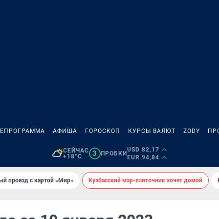
ЛЕПРОГРАММА
АФИША
ГОРОСКОП
КУРСЫ ВАЛЮТ
ZODY
ПР
USD 82,17
СЕЙЧАС
3
ПРОБКИ
+18°C
EUR 94,84
ый проезд с картой «Мир»
Кузбасский мэр-взяточник хочет домой