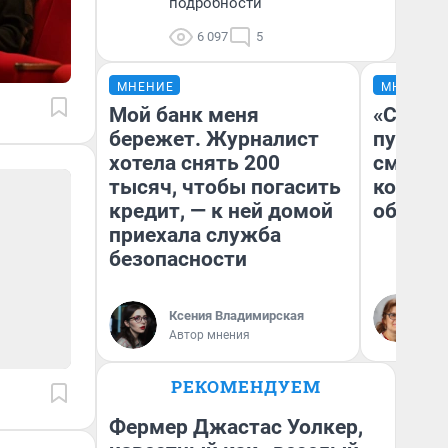
подробности
6 097
5
МНЕНИЕ
МНЕНИЕ
Мой банк меня
«Спутал
бережет. Журналист
пургу».
хотела снять 200
смерте
тысяч, чтобы погасить
которы
кредит, — к ней домой
обнару
приехала служба
безопасности
Ир
Гл
Ксения Владимирская
«Р
Автор мнения
Во
РЕКОМЕНДУЕМ
Фермер Джастас Уолкер,