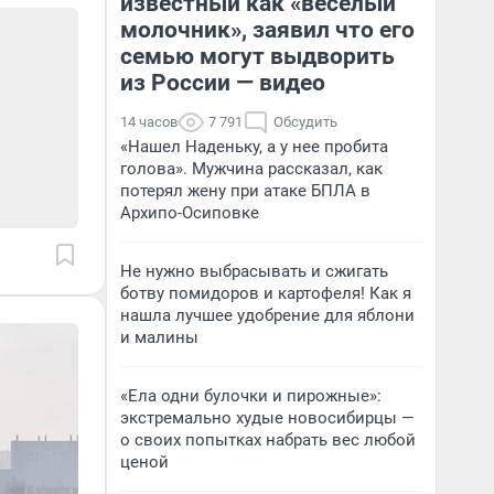
известный как «веселый
молочник», заявил что его
семью могут выдворить
из России — видео
14 часов
7 791
Обсудить
«Нашел Наденьку, а у нее пробита
голова». Мужчина рассказал, как
потерял жену при атаке БПЛА в
Архипо-Осиповке
Не нужно выбрасывать и сжигать
ботву помидоров и картофеля! Как я
нашла лучшее удобрение для яблони
и малины
«Ела одни булочки и пирожные»:
экстремально худые новосибирцы —
о своих попытках набрать вес любой
ценой