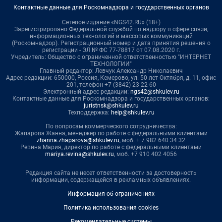
Контактные данные для Роскомнадзора и государственных органов
Сетевое издание «NGS42.RU» (18+)
Зарегистрировано Федеральной службой по надзору в сфере связи,
информационных технологий и массовых коммуникаций
(Роскомнадзор). Регистрационный номер и дата принятия решения о
регистрации - ЭЛ № ФС 77-78817 от 07.08.2020 г.
Учредитель: Общество с ограниченной ответственностью "ИНТЕРНЕТ
ТЕХНОЛОГИИ"
Главный редактор: Левчук Александр Николаевич
Адрес редакции: 650000, Россия, Кемерово, ул. 50 лет Октября, д. 11, офис
201, телефон +7 (3842) 23-22-60
Электронный адрес редакции:
ngs42@shkulev.ru
Контактные данные для Роскомнадзора и государственных органов:
juristnsk@shkulev.ru
Техподдержка:
help@shkulev.ru
По вопросам коммерческого сотрудничества:
Жапарова Жанна, менеджер по работе с федеральными клиентами
zhanna.zhaparova@shkulev.ru
, моб. + 7 982 640 34 32
Ревина Мария, директор по работе с федеральными клиентами
mariya.revina@shkulev.ru
, моб. +7 910 402 4056
Редакция сайта не несет ответственности за достоверность
информации, содержащейся в рекламных объявлениях.
Информация об ограничениях
Политика использования cookies
Рекомендательные системы