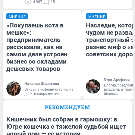
4 987
15
МНЕНИЕ
МНЕНИЕ
«Покупаешь кота в
Наследие, кото
мешке»:
чудом не разва
предприниматель
транспортный э
рассказала, как на
разнес миф о «
самом деле устроен
советских доро
бизнес со складами
дешевых товаров
Олег Арефьев
Наталья Шорохова
Блогер, предприн
Открыла кофейную точку на
владелец в тран
деньги соцразвития
бизнесе
РЕКОМЕНДУЕМ
Кишечник был собран в гармошку: в
Югре кошечка с тяжелой судьбой ищет
новый дом — ее история