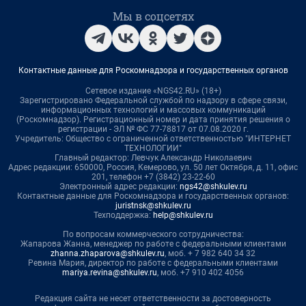
Мы в соцсетях
Контактные данные для Роскомнадзора и государственных органов
Сетевое издание «NGS42.RU» (18+)
Зарегистрировано Федеральной службой по надзору в сфере связи,
информационных технологий и массовых коммуникаций
(Роскомнадзор). Регистрационный номер и дата принятия решения о
регистрации - ЭЛ № ФС 77-78817 от 07.08.2020 г.
Учредитель: Общество с ограниченной ответственностью "ИНТЕРНЕТ
ТЕХНОЛОГИИ"
Главный редактор: Левчук Александр Николаевич
Адрес редакции: 650000, Россия, Кемерово, ул. 50 лет Октября, д. 11, офис
201, телефон +7 (3842) 23-22-60
Электронный адрес редакции:
ngs42@shkulev.ru
Контактные данные для Роскомнадзора и государственных органов:
juristnsk@shkulev.ru
Техподдержка:
help@shkulev.ru
По вопросам коммерческого сотрудничества:
Жапарова Жанна, менеджер по работе с федеральными клиентами
zhanna.zhaparova@shkulev.ru
, моб. + 7 982 640 34 32
Ревина Мария, директор по работе с федеральными клиентами
mariya.revina@shkulev.ru
, моб. +7 910 402 4056
Редакция сайта не несет ответственности за достоверность