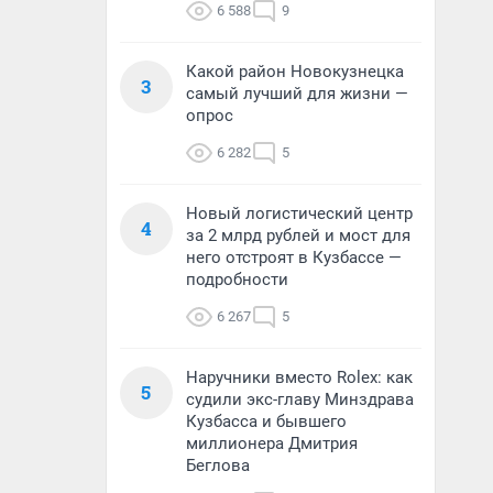
6 588
9
Какой район Новокузнецка
3
самый лучший для жизни —
опрос
6 282
5
Новый логистический центр
4
за 2 млрд рублей и мост для
него отстроят в Кузбассе —
подробности
6 267
5
Наручники вместо Rolex: как
5
судили экс-главу Минздрава
Кузбасса и бывшего
миллионера Дмитрия
Беглова