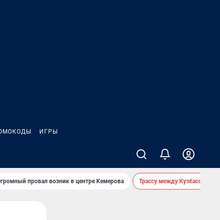
ОМОКОДЫ
ИГРЫ
громный провал возник в центре Кемерова
Трассу между Кузбассом и 