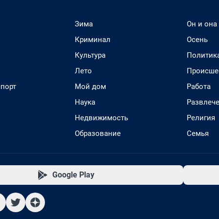
Зима
Он и она
Криминал
Осень
Культура
Политик
Лето
Происше
спорт
Мой дом
Работа
Наука
Развлеч
Недвижимость
Религия
Образование
Семья
Google Play