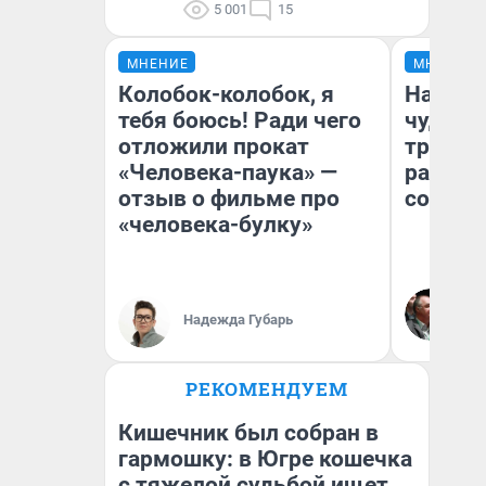
5 001
15
МНЕНИЕ
МНЕНИЕ
Колобок-колобок, я
Наслед
тебя боюсь! Ради чего
чудом 
отложили прокат
трансп
«Человека-паука» —
разнес
отзыв о фильме про
советс
«человека-булку»
Ол
Бл
Надежда Губарь
вл
би
РЕКОМЕНДУЕМ
Кишечник был собран в
гармошку: в Югре кошечка
с тяжелой судьбой ищет