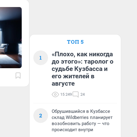
ТОП 5
«Плохо, как никогда
1
до этого»: таролог о
судьбе Кузбасса и
его жителей в
августе
15 249
24
Обрушившийся в Кузбассе
2
склад Wildberries планирует
возобновить работу — что
происходит внутри