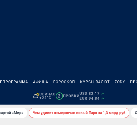
ЛЕПРОГРАММА
АФИША
ГОРОСКОП
КУРСЫ ВАЛЮТ
ZODY
ПР
USD 82,17
СЕЙЧАС
2
ПРОБКИ
+22°C
EUR 94,84
картой «Мир»
Чем удивит кемеровчан новый Парк за 1,3 млрд руб
О