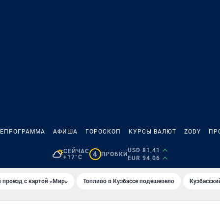
ЛЕПРОГРАММА
АФИША
ГОРОСКОП
КУРСЫ ВАЛЮТ
ZODY
ПР
USD 81,41
СЕЙЧАС
4
ПРОБКИ
+17°C
EUR 94,06
 проезд с картой «Мир»
Топливо в Кузбассе подешевело
Кузбасски