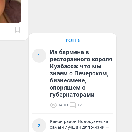
ТОП 5
Из бармена в
1
ресторанного короля
Кузбасса: что мы
знаем о Печерском,
бизнесмене,
спорящем с
губернаторами
14 158
12
Какой район Новокузнецка
2
самый лучший для жизни —