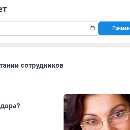
ет
Примен
итании сотрудников
здора?