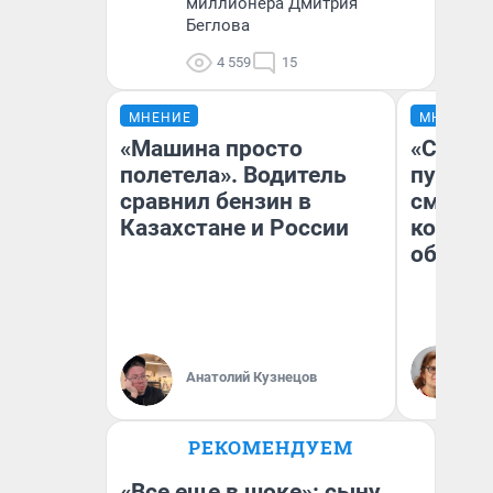
миллионера Дмитрия
Беглова
4 559
15
МНЕНИЕ
МНЕНИЕ
«Машина просто
«Спутал
полетела». Водитель
пургу».
сравнил бензин в
смерте
Казахстане и России
которы
обнару
Ир
Гл
Анатолий Кузнецов
«Р
Во
РЕКОМЕНДУЕМ
«Все еще в шоке»: сыну