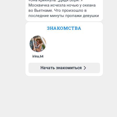
«Она крикнула: „Дядя Боря!“»
Москвичка исчезла ночью у океана
во Вьетнаме. Что произошло в
последние минуты пропажи девушки
ЗНАКОМСТВА
irina
,
64
Начать знакомиться