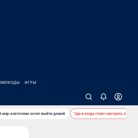
ОМОКОДЫ
ИГРЫ
й мэр-взяточник хочет выйти домой
Где и когда стоит смотреть звездоп