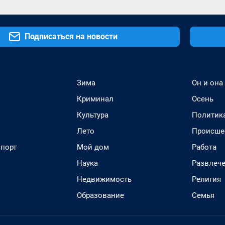
Подписаться на новости
Зима
Он и она
Криминал
Осень
Культура
Политик
Лето
Происше
спорт
Мой дом
Работа
Наука
Развлеч
Недвижимость
Религия
Образование
Семья