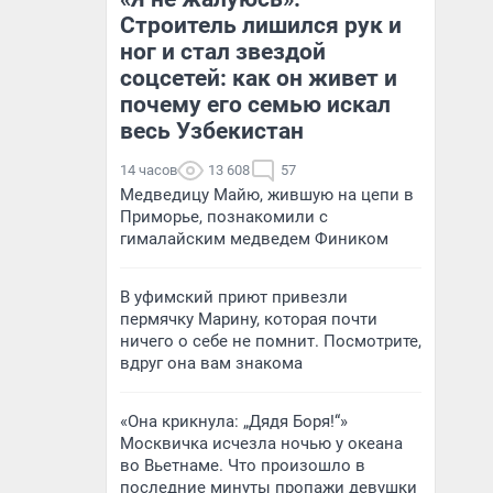
Строитель лишился рук и
ног и стал звездой
соцсетей: как он живет и
почему его семью искал
весь Узбекистан
14 часов
13 608
57
Медведицу Майю, жившую на цепи в
Приморье, познакомили с
гималайским медведем Фиником
В уфимский приют привезли
пермячку Марину, которая почти
ничего о себе не помнит. Посмотрите,
вдруг она вам знакома
«Она крикнула: „Дядя Боря!“»
Москвичка исчезла ночью у океана
во Вьетнаме. Что произошло в
последние минуты пропажи девушки