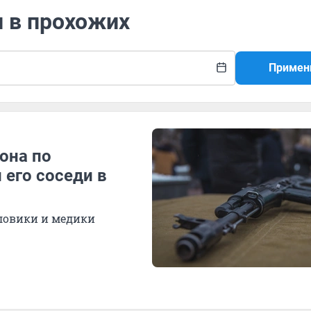
л в прохожих
Примен
она по
 его соседи в
иловики и медики