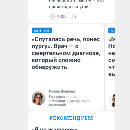
возобновить работу — что
происходит внутри
4 425
8
МНЕНИЕ
МНЕНИЕ
«Спуталась речь, понес
«Мы ви
пургу». Врач — о
Нолана
смертельном диагнозе,
настро
который сложно
смотре
обнаружить
чтобы 
выгляд
Ирина Волкова
Главврач клиники
На
«Реабилитация доктора
Волковой»
РЕКОМЕНДУЕМ
«Я не жалуюсь».