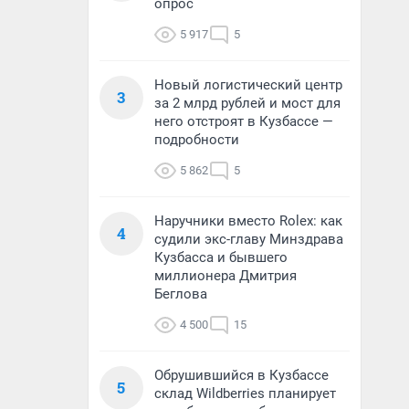
опрос
5 917
5
Новый логистический центр
3
за 2 млрд рублей и мост для
него отстроят в Кузбассе —
подробности
5 862
5
Наручники вместо Rolex: как
4
судили экс-главу Минздрава
Кузбасса и бывшего
миллионера Дмитрия
Беглова
4 500
15
Обрушившийся в Кузбассе
5
склад Wildberries планирует