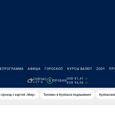
ЛЕПРОГРАММА
АФИША
ГОРОСКОП
КУРСЫ ВАЛЮТ
ZODY
ПР
USD 81,41
СЕЙЧАС
0
ПРОБКИ
+17°C
EUR 94,06
 проезд с картой «Мир»
Топливо в Кузбассе подешевело
Кузбасски