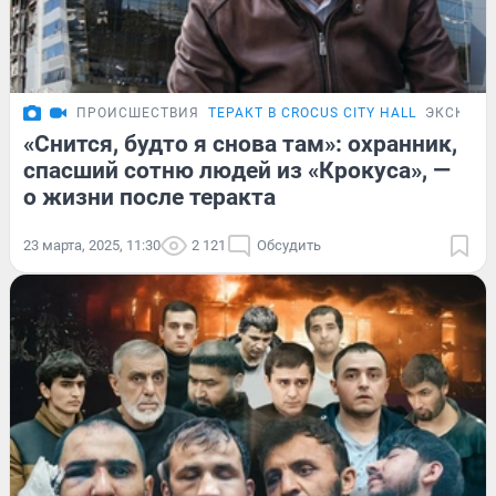
ПРОИСШЕСТВИЯ
ТЕРАКТ В CROCUS CITY HALL
ЭКСКЛЮ
«Снится, будто я снова там»: охранник,
спасший сотню людей из «Крокуса», —
о жизни после теракта
23 марта, 2025, 11:30
2 121
Обсудить