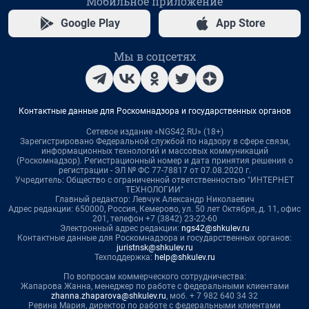
Мобильное приложение
Google Play
App Store
Мы в соцсетях
Контактные данные для Роскомнадзора и государственных органов
Сетевое издание «NGS42.RU» (18+)
Зарегистрировано Федеральной службой по надзору в сфере связи,
информационных технологий и массовых коммуникаций
(Роскомнадзор). Регистрационный номер и дата принятия решения о
регистрации - ЭЛ № ФС 77-78817 от 07.08.2020 г.
Учредитель: Общество с ограниченной ответственностью "ИНТЕРНЕТ
ТЕХНОЛОГИИ"
Главный редактор: Левчук Александр Николаевич
Адрес редакции: 650000, Россия, Кемерово, ул. 50 лет Октября, д. 11, офис
201, телефон +7 (3842) 23-22-60
Электронный адрес редакции:
ngs42@shkulev.ru
Контактные данные для Роскомнадзора и государственных органов:
juristnsk@shkulev.ru
Техподдержка:
help@shkulev.ru
По вопросам коммерческого сотрудничества:
Жапарова Жанна, менеджер по работе с федеральными клиентами
zhanna.zhaparova@shkulev.ru
, моб. + 7 982 640 34 32
Ревина Мария, директор по работе с федеральными клиентами