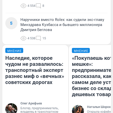
4 554
8
Наручники вместо Rolex: как судили экс-главу
5
Минздрава Кузбасса и бывшего миллионера
Дмитрия Беглова
4 538
15
МНЕНИЕ
МНЕНИЕ
Наследие, которое
«Покупаешь кот
чудом не развалилось:
мешке»:
транспортный эксперт
предпринимате
разнес миф о «вечных»
рассказала, как
советских дорогах
самом деле уст
бизнес со скла
дешевых товар
Олег Арефьев
Наталья Шорохо
Блогер, предприниматель,
владелец в транспортном
Открыла кофейну