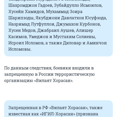
Шахромджон Гадоев, Зубайдулло Исмоилов,
Хусейн Хамидов, Мухаммад Зоира
Шарипзоды, Якубджони Давлатхон Юсуфзода,
Назримад Лутфуллои, Джумахон Курбонов,
Хусен Медов, Джабраил Аушев, Алишер
Касимов, Умеджон и Мустаким Солиевы,
Исроил Исломов, а также Диловар и Аминчон
Исломовы.
По данным следствия, боевики входили в
запрещенную в России террористическую
организацию «Вилаят Хорасан».
Запрещенная в РФ «Вилаят Хорасан», также
известная как «ИГИЛ-Хорасан» (признана