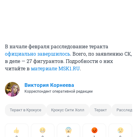
В начале февраля расследование теракта
официально завершилось
. Всего, по заявлению СК,
в деле — 27 фигурантов. Подробности о них
читайте в
материале MSK1.RU
.
Виктория Корнеева
Корреспондент оперативной редакции
Теракт в Крокусе
Крокус Сити Холл
Теракт
Расследов