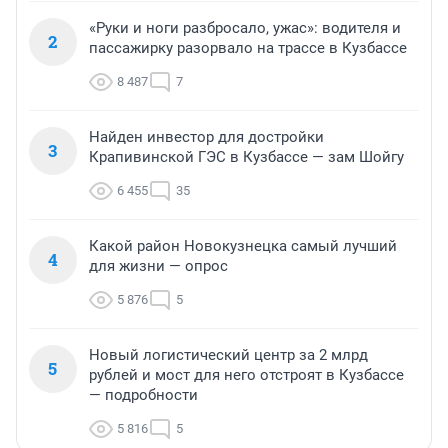
«Руки и ноги разбросало, ужас»: водителя и
2
пассажирку разорвало на трассе в Кузбассе
8 487
7
Найден инвестор для достройки
3
Крапивинской ГЭС в Кузбассе — зам Шойгу
6 455
35
Какой район Новокузнецка самый лучший
4
для жизни — опрос
5 876
5
Новый логистический центр за 2 млрд
5
рублей и мост для него отстроят в Кузбассе
— подробности
5 816
5