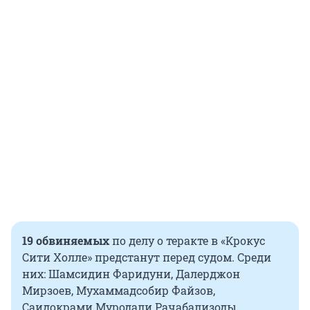
19 обвиняемых
по делу о теракте в «Крокус
Сити Холле» предстанут перед судом. Среди
них: Шамсидин Фаридуни, Далерджон
Мирзоев, Мухаммадсобир Файзов,
Саидокрами Муродали Рачабализоды,