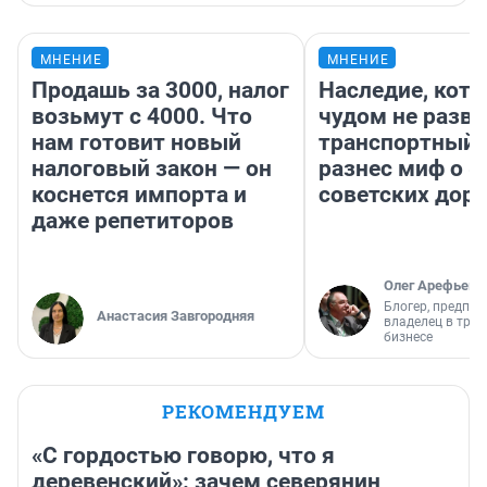
МНЕНИЕ
МНЕНИЕ
Продашь за 3000, налог
Наследие, кото
возьмут с 4000. Что
чудом не разва
нам готовит новый
транспортный 
налоговый закон — он
разнес миф о 
коснется импорта и
советских доро
даже репетиторов
Олег Арефьев
Блогер, предпри
Анастасия Завгородняя
владелец в тра
бизнесе
РЕКОМЕНДУЕМ
«С гордостью говорю, что я
деревенский»: зачем северянин