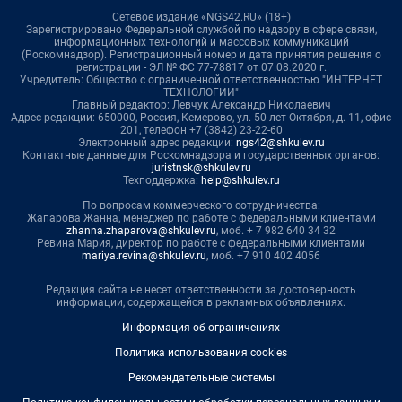
Сетевое издание «NGS42.RU» (18+)
Зарегистрировано Федеральной службой по надзору в сфере связи,
информационных технологий и массовых коммуникаций
(Роскомнадзор). Регистрационный номер и дата принятия решения о
регистрации - ЭЛ № ФС 77-78817 от 07.08.2020 г.
Учредитель: Общество с ограниченной ответственностью "ИНТЕРНЕТ
ТЕХНОЛОГИИ"
Главный редактор: Левчук Александр Николаевич
Адрес редакции: 650000, Россия, Кемерово, ул. 50 лет Октября, д. 11, офис
201, телефон +7 (3842) 23-22-60
Электронный адрес редакции:
ngs42@shkulev.ru
Контактные данные для Роскомнадзора и государственных органов:
juristnsk@shkulev.ru
Техподдержка:
help@shkulev.ru
По вопросам коммерческого сотрудничества:
Жапарова Жанна, менеджер по работе с федеральными клиентами
zhanna.zhaparova@shkulev.ru
, моб. + 7 982 640 34 32
Ревина Мария, директор по работе с федеральными клиентами
mariya.revina@shkulev.ru
, моб. +7 910 402 4056
Редакция сайта не несет ответственности за достоверность
информации, содержащейся в рекламных объявлениях.
Информация об ограничениях
Политика использования cookies
Рекомендательные системы