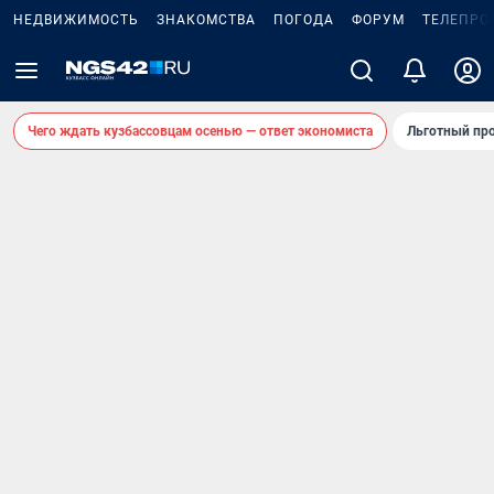
НЕДВИЖИМОСТЬ
ЗНАКОМСТВА
ПОГОДА
ФОРУМ
ТЕЛЕПРО
Чего ждать кузбассовцам осенью — ответ экономиста
Льготный про