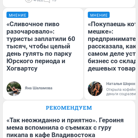
МНЕНИЕ
МНЕНИЕ
«Сливочное пиво
«Покупаешь кот
разочаровало»:
мешке»:
туристы заплатили 60
предпринимате
тысяч, чтобы целый
рассказала, как
день гулять по парку
самом деле уст
Юрского периода и
бизнес со скла
Хогвартсу
дешевых товар
Наталья Шорохо
Яна Шаламова
Открыла кофейну
деньги соцразви
РЕКОМЕНДУЕМ
«Так неожиданно и приятно». Героиня
мема вспомнила о съемках с гуру
пикапа в кафе Владивостока