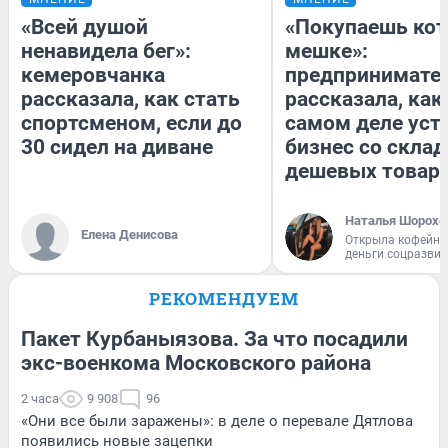
«Всей душой
«Покупаешь кот
ненавидела бег»:
мешке»:
кемеровчанка
предпринимате
рассказала, как стать
рассказала, как
спортсменом, если до
самом деле уст
30 сидел на диване
бизнес со скла
дешевых товар
Наталья Шорохо
Елена Денисова
Открыла кофейну
деньги соцразви
РЕКОМЕНДУЕМ
Пакет Курбаныязова. За что посадили
экс-военкома Московского района
2 часа
9 908
96
«Они все были заражены»: в деле о перевале Дятлова
появились новые зацепки