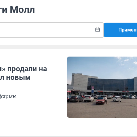
ти Молл
Примен
» продали на
ал новым
 фирмы