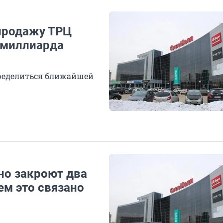
продажу ТРЦ
5 миллиарда
пределиться ближайшей
но закроют два
ем это связано