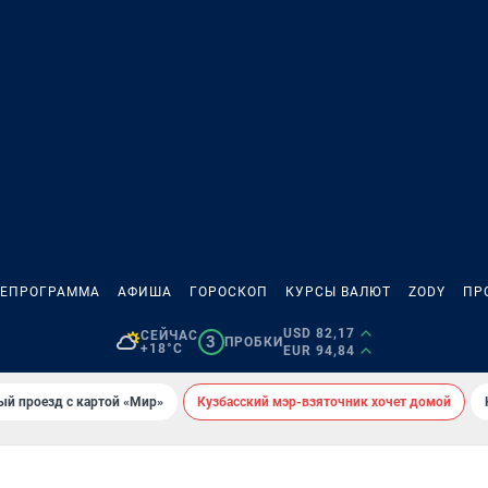
ЛЕПРОГРАММА
АФИША
ГОРОСКОП
КУРСЫ ВАЛЮТ
ZODY
ПР
USD 82,17
СЕЙЧАС
3
ПРОБКИ
+18°C
EUR 94,84
ый проезд с картой «Мир»
Кузбасский мэр-взяточник хочет домой