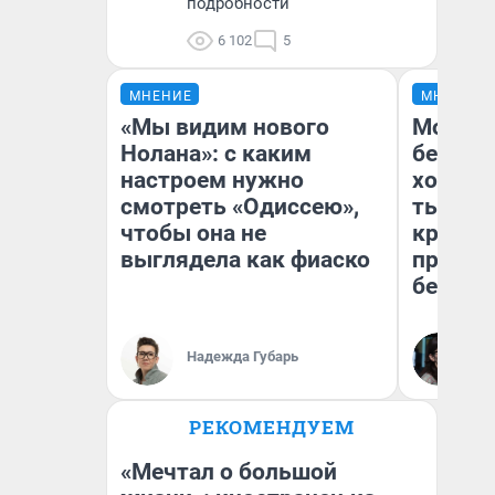
подробности
6 102
5
МНЕНИЕ
МНЕНИЕ
«Мы видим нового
Мой ба
Нолана»: с каким
береже
настроем нужно
хотела 
смотреть «Одиссею»,
тысяч,
чтобы она не
кредит,
выглядела как фиаско
приеха
безопа
Кс
Надежда Губарь
Ав
РЕКОМЕНДУЕМ
«Мечтал о большой