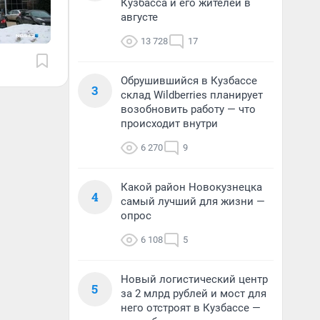
Кузбасса и его жителей в
августе
13 728
17
Обрушившийся в Кузбассе
3
склад Wildberries планирует
возобновить работу — что
происходит внутри
6 270
9
Какой район Новокузнецка
4
самый лучший для жизни —
опрос
6 108
5
Новый логистический центр
5
за 2 млрд рублей и мост для
него отстроят в Кузбассе —