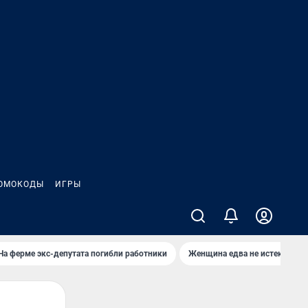
ОМОКОДЫ
ИГРЫ
На ферме экс-депутата погибли работники
Женщина едва не истекла кро