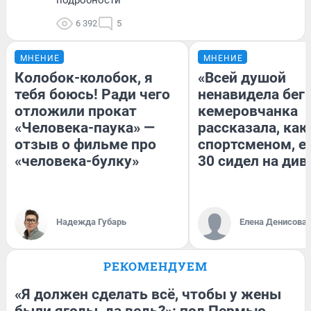
6 392
5
МНЕНИЕ
МНЕНИЕ
Колобок-колобок, я
«Всей душой
тебя боюсь! Ради чего
ненавидела бег»
отложили прокат
кемеровчанка
«Человека-паука» —
рассказала, как
отзыв о фильме про
спортсменом, е
«человека-булку»
30 сидел на див
Надежда Губарь
Елена Денисова
РЕКОМЕНДУЕМ
«Я должен сделать всё, чтобы у жены
были ягоды, да ведь?»: под Пермью