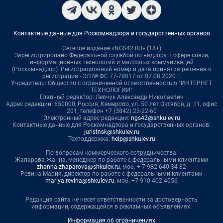
Контактные данные для Роскомнадзора и государственных органов
Сетевое издание «NGS42.RU» (18+)
Зарегистрировано Федеральной службой по надзору в сфере связи,
информационных технологий и массовых коммуникаций
(Роскомнадзор). Регистрационный номер и дата принятия решения о
регистрации - ЭЛ № ФС 77-78817 от 07.08.2020 г.
Учредитель: Общество с ограниченной ответственностью "ИНТЕРНЕТ
ТЕХНОЛОГИИ"
Главный редактор: Левчук Александр Николаевич
Адрес редакции: 650000, Россия, Кемерово, ул. 50 лет Октября, д. 11, офис
201, телефон +7 (3842) 23-22-60
Электронный адрес редакции:
ngs42@shkulev.ru
Контактные данные для Роскомнадзора и государственных органов:
juristnsk@shkulev.ru
Техподдержка:
help@shkulev.ru
По вопросам коммерческого сотрудничества:
Жапарова Жанна, менеджер по работе с федеральными клиентами
zhanna.zhaparova@shkulev.ru
, моб. + 7 982 640 34 32
Ревина Мария, директор по работе с федеральными клиентами
mariya.revina@shkulev.ru
, моб. +7 910 402 4056
Редакция сайта не несет ответственности за достоверность
информации, содержащейся в рекламных объявлениях.
Информация об ограничениях