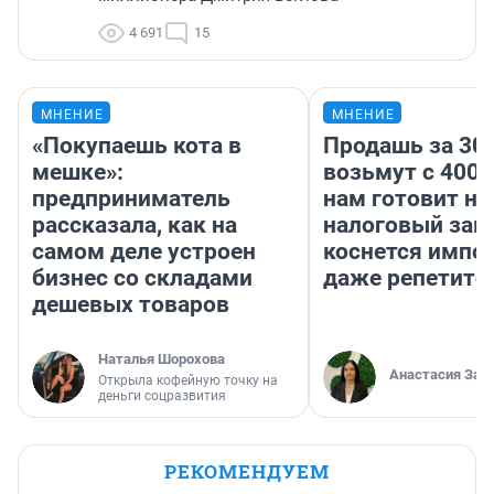
4 691
15
МНЕНИЕ
МНЕНИЕ
«Покупаешь кота в
Продашь за 300
мешке»:
возьмут с 4000
предприниматель
нам готовит н
рассказала, как на
налоговый зако
самом деле устроен
коснется импор
бизнес со складами
даже репетито
дешевых товаров
Наталья Шорохова
Анастасия Зав
Открыла кофейную точку на
деньги соцразвития
РЕКОМЕНДУЕМ