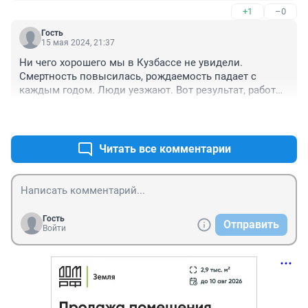
+1
–0
улучшатся, да не всё так как бы нам хотелось,но все 
же продвижение в лучшую сторону явно есть! Лично 
Гость
мне очень жаль что губернатор не дороботал свой 
15 мая 2024, 21:37
срок, есть опасения что вдруг всё опять пойдёт не в 
Ни чего хорошего мы в Кузбассе не увидели. 
нужном направлении,но будем надеется на лучшее! Я 
Смертность повысилась, рождаемость падает с 
от себя желаю ему успехов в новой работе, конечно 
каждым годом. Люди уезжают. Вот результат, работы 
очень хотелось что бы проекты продвигались 
Цивилева.
быстрее и были завершены, но будем надеется что 
+2
–0
будет достойный преемник и закончит начатое и 
озвученное! Добра, с Богом!
Читать все комментарии
Гость
Отправить
Войти