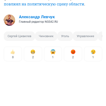
повлиял на политическую сцену области
.
Александр Левчук
Главный редактор NGS42.RU
Сергей Цивилев
Чиновник
Уголь
Управление
Эк
0
2
1
2
1