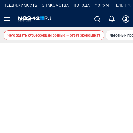
НЕДВИЖИМОСТЬ
ЗНАКОМСТВА
ПОГОДА
ФОРУМ
ТЕЛЕПРО
Чего ждать кузбассовцам осенью — ответ экономиста
Льготный про