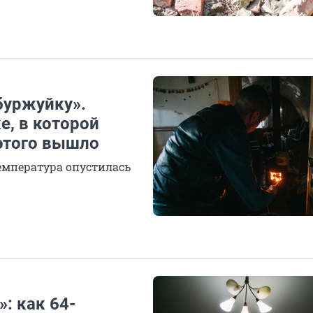
буржуйку».
е, в которой
 этого вышло
температура опустилась
»: как 64-