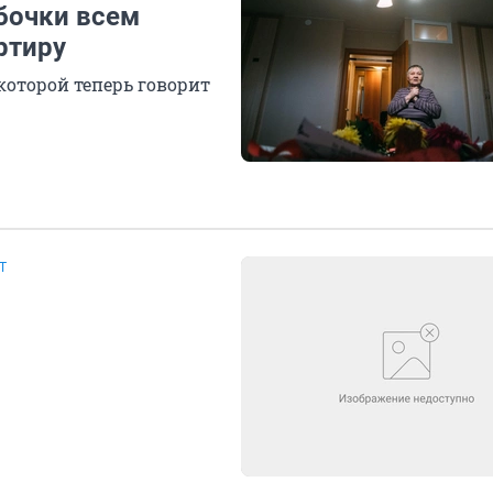
бочки всем
ртиру
которой теперь говорит
Т