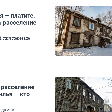
я — платите.
ь расселение
, при переезде
а расселение
илья — кто
х домов