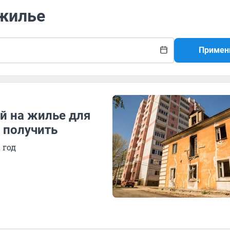
 жилье
Примен
ей на жилье для
 получить
 год