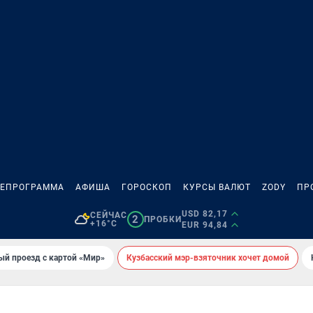
ЛЕПРОГРАММА
АФИША
ГОРОСКОП
КУРСЫ ВАЛЮТ
ZODY
ПР
USD 82,17
СЕЙЧАС
2
ПРОБКИ
+16°C
EUR 94,84
ый проезд с картой «Мир»
Кузбасский мэр-взяточник хочет домой