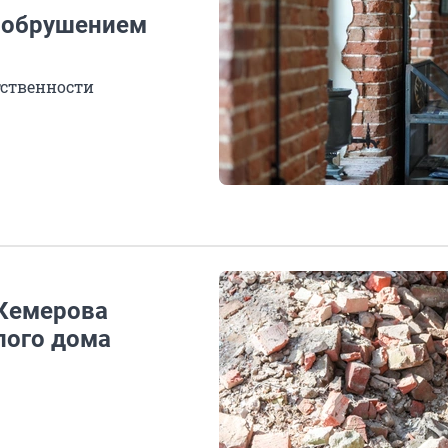
ь обрушением
ственности
 Кемерова
лого дома