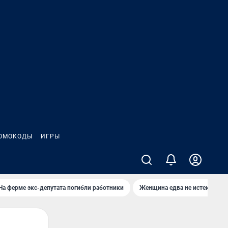
ОМОКОДЫ
ИГРЫ
На ферме экс-депутата погибли работники
Женщина едва не истекла кро