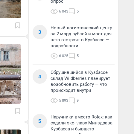
опрос
6 043
5
Новый логистический центр
3
за 2 млрд рублей и мост для
него отстроят в Кузбассе —
подробности
6 025
5
Обрушившийся в Кузбассе
4
склад Wildberries планирует
возобновить работу — что
происходит внутри
5 893
9
Наручники вместо Rolex: как
5
судили экс-главу Минздрава
Кузбасса и бывшего