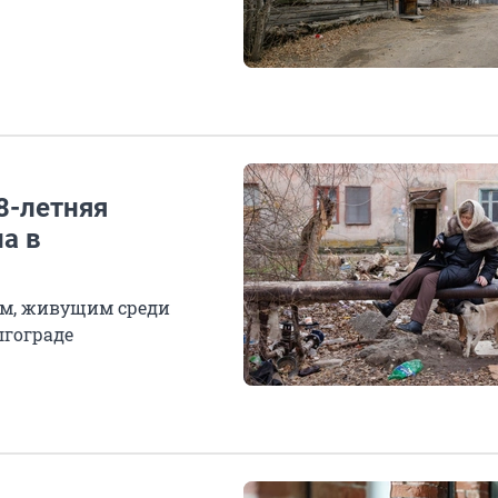
8-летняя
а в
ом, живущим среди
лгограде