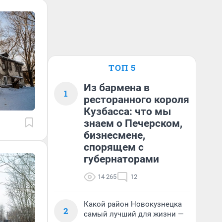
ТОП 5
Из бармена в
1
ресторанного короля
Кузбасса: что мы
знаем о Печерском,
бизнесмене,
спорящем с
губернаторами
14 265
12
Какой район Новокузнецка
2
самый лучший для жизни —