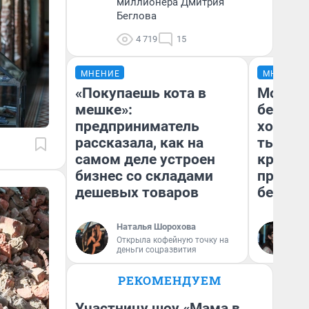
миллионера Дмитрия
Беглова
4 719
15
МНЕНИЕ
МНЕНИЕ
«Покупаешь кота в
Мой ба
мешке»:
береже
предприниматель
хотела 
рассказала, как на
тысяч,
самом деле устроен
кредит,
бизнес со складами
приеха
дешевых товаров
безопа
Наталья Шорохова
Кс
Открыла кофейную точку на
Ав
деньги соцразвития
РЕКОМЕНДУЕМ
Участницу шоу «Мама в