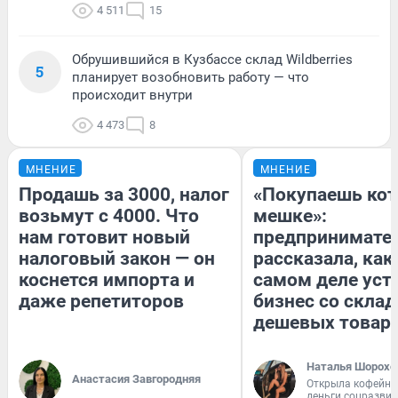
4 511
15
Обрушившийся в Кузбассе склад Wildberries
5
планирует возобновить работу — что
происходит внутри
4 473
8
МНЕНИЕ
МНЕНИЕ
Продашь за 3000, налог
«Покупаешь кот
возьмут с 4000. Что
мешке»:
нам готовит новый
предпринимате
налоговый закон — он
рассказала, как
коснется импорта и
самом деле уст
даже репетиторов
бизнес со скла
дешевых товар
Наталья Шорохо
Анастасия Завгородняя
Открыла кофейну
деньги соцразви