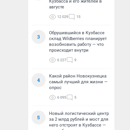
Кузбасса и его жителей в
августе
12 029
15
Обрушившийся в Кузбассе
3
склад Wildberries планирует
возобновить работу — что
происходит внутри
6 227
9
Какой район Новокузнецка
4
самый лучший для жизни —
опрос
6 095
5
Новый логистический центр
5
за 2 млрд рублей и мост для
него отстроят в Кузбассе —