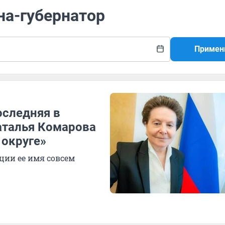
на-губернатор
Примен
оследняя в
аталья Комарова
 округе»
ции ее имя совсем