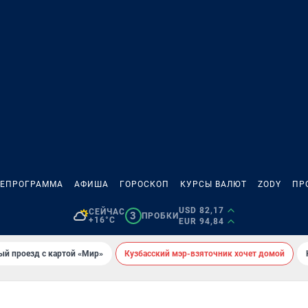
ЛЕПРОГРАММА
АФИША
ГОРОСКОП
КУРСЫ ВАЛЮТ
ZODY
ПР
USD 82,17
СЕЙЧАС
3
ПРОБКИ
+16°C
EUR 94,84
ый проезд с картой «Мир»
Кузбасский мэр-взяточник хочет домой