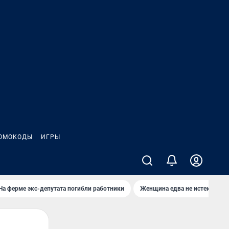
ОМОКОДЫ
ИГРЫ
На ферме экс-депутата погибли работники
Женщина едва не истекла кро