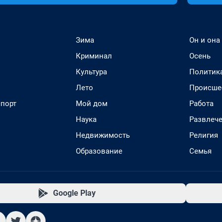
Зима
Он и она
Криминал
Осень
Культура
Политик
Лето
Происше
спорт
Мой дом
Работа
Наука
Развлеч
Недвижимость
Религия
Образование
Семья
Google Play