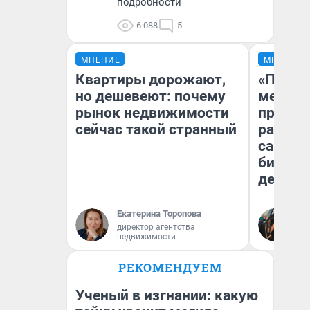
подробности
6 088
5
МНЕНИЕ
МНЕНИЕ
Квартиры дорожают,
«Покуп
но дешевеют: почему
мешке»
рынок недвижимости
предпр
сейчас такой странный
рассказ
самом 
бизнес
дешевы
Екатерина Торопова
На
директор агентства
От
недвижимости
де
РЕКОМЕНДУЕМ
Ученый в изгнании: какую