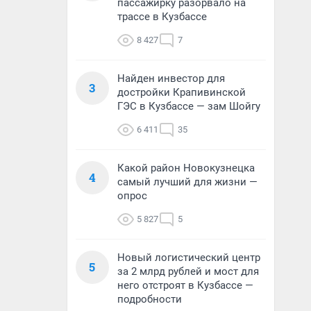
пассажирку разорвало на
трассе в Кузбассе
8 427
7
Найден инвестор для
3
достройки Крапивинской
ГЭС в Кузбассе — зам Шойгу
6 411
35
Какой район Новокузнецка
4
самый лучший для жизни —
опрос
5 827
5
Новый логистический центр
5
за 2 млрд рублей и мост для
него отстроят в Кузбассе —
подробности