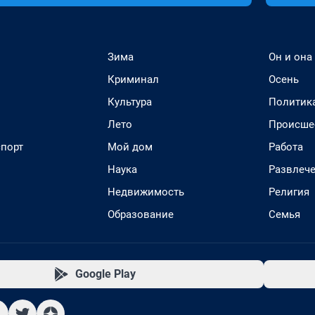
Зима
Он и она
Криминал
Осень
Культура
Политик
Лето
Происше
спорт
Мой дом
Работа
Наука
Развлеч
Недвижимость
Религия
Образование
Семья
Google Play