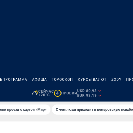
ЛЕПРОГРАММА
АФИША
ГОРОСКОП
КУРСЫ ВАЛЮТ
ZODY
ПР
USD 80,93
СЕЙЧАС
4
ПРОБКИ
+20°C
EUR 93,19
ный проезд с картой «Мир»
С чем люди приходят в кемеровскую психб