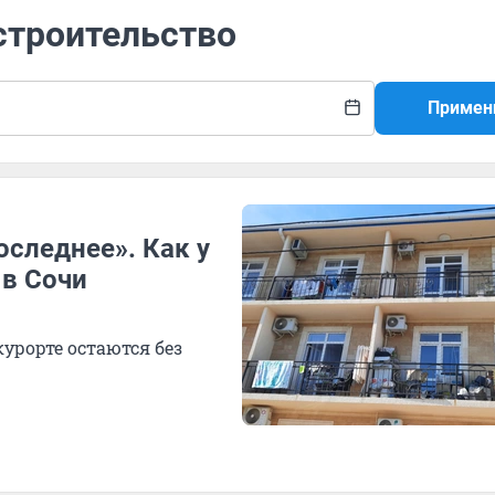
строительство
Примен
оследнее». Как у
в Сочи
курорте остаются без