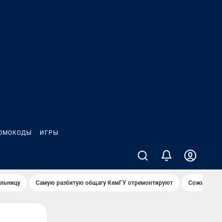
ОМОКОДЫ
ИГРЫ
ольницу
Самую разбитую общагу КемГУ отремонтируют
Сожительни