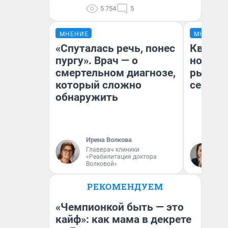
5 754
5
МНЕНИЕ
МНЕНИЕ
«Спуталась речь, понес
Кварти
пургу». Врач — о
но деш
смертельном диагнозе,
рынок 
который сложно
сейчас
обнаружить
Ирина Волкова
Ек
Главврач клиники
«Реабилитация доктора
ди
Волковой»
не
РЕКОМЕНДУЕМ
«Чемпионкой быть — это
кайф»: как мама в декрете