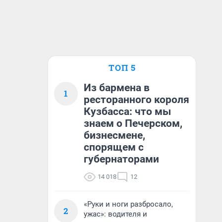
ТОП 5
Из бармена в
1
ресторанного короля
Кузбасса: что мы
знаем о Печерском,
бизнесмене,
спорящем с
губернаторами
14 018
12
«Руки и ноги разбросало,
2
ужас»: водителя и