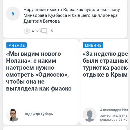
Наручники вместо Rolex: как судили экс-главу
5
Минздрава Кузбасса и бывшего миллионера
Дмитрия Беглова
4 923
15
МНЕНИЕ
МНЕНИЕ
«Мы видим нового
«За неделю две
Нолана»: с каким
были страшные
настроем нужно
туристка расска
смотреть «Одиссею»,
отдыхе в Крым
чтобы она не
выглядела как фиаско
Александра Исм
Надежда Губарь
заместитель глав
редактора 63.RU