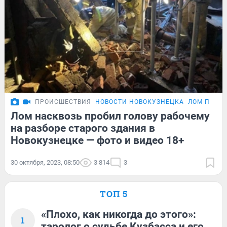
ПРОИСШЕСТВИЯ
НОВОСТИ НОВОКУЗНЕЦКА
ЛОМ ПРОБИ
Лом насквозь пробил голову рабочему
на разборе старого здания в
Новокузнецке — фото и видео 18+
30 октября, 2023, 08:50
3 814
3
ТОП 5
«Плохо, как никогда до этого»:
1
таролог о судьбе Кузбасса и его