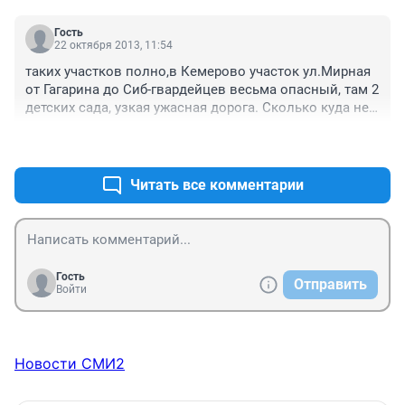
Гость
22 октября 2013, 11:54
таких участков полно,в Кемерово участок ул.Мирная 
от Гагарина до Сиб-гвардейцев весьма опасный, там 2 
детских сада, узкая ужасная дорога. Сколько куда не 
обращались - везде ответ что дорога отличная. Пока 
+17
–0
люди не пострадают, ни кому дела нет до реальной 
безопасности дорог и пешеходов.....
Читать все комментарии
Гость
Отправить
Войти
Новости СМИ2