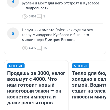
4
рублей и мост для него отстроят в Кузбассе
— подробности
5 861
5
Наручники вместо Rolex: как судили экс-
5
главу Минздрава Кузбасса и бывшего
миллионера Дмитрия Беглова
4 497
15
МНЕНИЕ
МНЕНИЕ
Продашь за 3000, налог
Тепло для бюд
возьмут с 4000. Что
холодно в сало
нам готовит новый
зимой. Водител
налоговый закон — он
ездит на элект
коснется импорта и
плюсы и мину
даже репетиторов