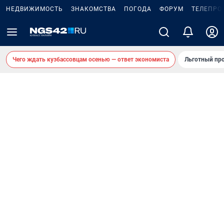
НЕДВИЖИМОСТЬ
ЗНАКОМСТВА
ПОГОДА
ФОРУМ
ТЕЛЕПРО
Чего ждать кузбассовцам осенью — ответ экономиста
Льготный про