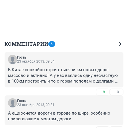
КОММЕНТАРИИ
5
Гость
23 октября 2013, 09:54
В Китае спокойно строят тысячи км новых дорог 
массово и активно! А у нас взялись одну несчастную 
в 100км построить и то с горем пополам с долгами и 
кредитами, но шума и фанфар при открытии первого 
+8
–0
участка было на весь мир. Стыд и позор!
Гость
23 октября 2013, 09:31
А еще хочется дороги в городе по шире, особенно 
прилегающие к мостам дороги.