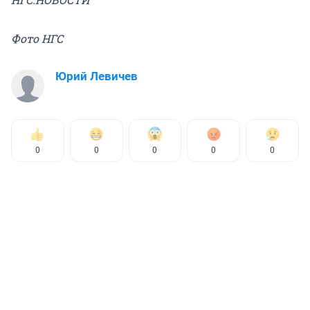
Фото НГС
Юрий Левичев
0
0
0
0
0