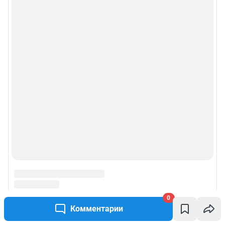
Рубрики
Реклама на сайте
Прайс-лист
О компании
Наши награды
Наши вакансии
Техподдержка
Предвыборная агитация
0
Комментарии
Все города сети