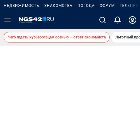
НЕДВИЖИМОСТЬ
ЗНАКОМСТВА
ПОГОДА
ФОРУМ
ТЕЛЕПРО
Чего ждать кузбассовцам осенью — ответ экономиста
Льготный про