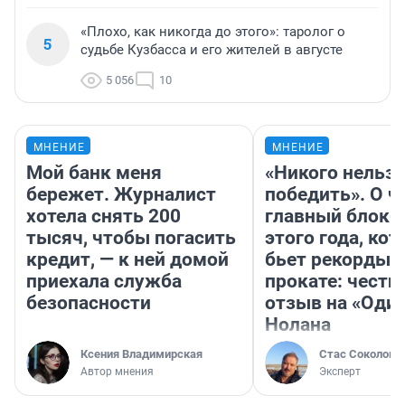
«Плохо, как никогда до этого»: таролог о
5
судьбе Кузбасса и его жителей в августе
5 056
10
МНЕНИЕ
МНЕНИЕ
Мой банк меня
«Никого нельз
бережет. Журналист
победить». О ч
хотела снять 200
главный блокб
тысяч, чтобы погасить
этого года, ко
кредит, — к ней домой
бьет рекорды 
приехала служба
прокате: честн
безопасности
отзыв на «Оди
Нолана
Ксения Владимирская
Стас Соколов
Автор мнения
Эксперт