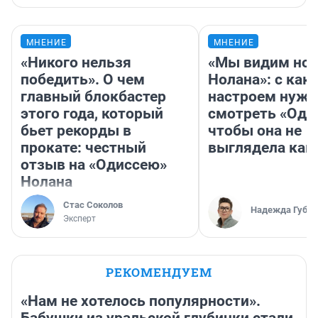
МНЕНИЕ
МНЕНИЕ
«Никого нельзя
«Мы видим нов
победить». О чем
Нолана»: с как
главный блокбастер
настроем нужн
этого года, который
смотреть «Оди
бьет рекорды в
чтобы она не
прокате: честный
выглядела как
отзыв на «Одиссею»
Нолана
Стас Соколов
Надежда Губар
Эксперт
РЕКОМЕНДУЕМ
«Нам не хотелось популярности».