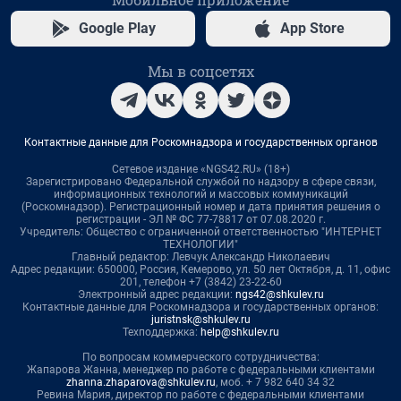
Google Play
App Store
Мы в соцсетях
Контактные данные для Роскомнадзора и государственных органов
Сетевое издание «NGS42.RU» (18+)
Зарегистрировано Федеральной службой по надзору в сфере связи,
информационных технологий и массовых коммуникаций
(Роскомнадзор). Регистрационный номер и дата принятия решения о
регистрации - ЭЛ № ФС 77-78817 от 07.08.2020 г.
Учредитель: Общество с ограниченной ответственностью "ИНТЕРНЕТ
ТЕХНОЛОГИИ"
Главный редактор: Левчук Александр Николаевич
Адрес редакции: 650000, Россия, Кемерово, ул. 50 лет Октября, д. 11, офис
201, телефон +7 (3842) 23-22-60
Электронный адрес редакции:
ngs42@shkulev.ru
Контактные данные для Роскомнадзора и государственных органов:
juristnsk@shkulev.ru
Техподдержка:
help@shkulev.ru
По вопросам коммерческого сотрудничества:
Жапарова Жанна, менеджер по работе с федеральными клиентами
zhanna.zhaparova@shkulev.ru
, моб. + 7 982 640 34 32
Ревина Мария, директор по работе с федеральными клиентами