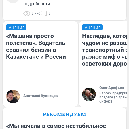
подробности
5 770
5
МНЕНИЕ
МНЕНИЕ
«Машина просто
Наследие, кото
полетела». Водитель
чудом не разва
сравнил бензин в
транспортный э
Казахстане и России
разнес миф о «
советских доро
Олег Арефьев
Блогер, предприн
Анатолий Кузнецов
владелец в тран
бизнесе
РЕКОМЕНДУЕМ
«Мы начали в самое нестабильное