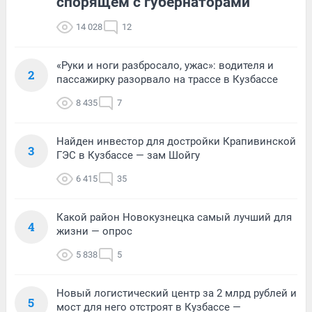
спорящем с губернаторами
14 028
12
«Руки и ноги разбросало, ужас»: водителя и
2
пассажирку разорвало на трассе в Кузбассе
8 435
7
Найден инвестор для достройки Крапивинской
3
ГЭС в Кузбассе — зам Шойгу
6 415
35
Какой район Новокузнецка самый лучший для
4
жизни — опрос
5 838
5
Новый логистический центр за 2 млрд рублей и
5
мост для него отстроят в Кузбассе —