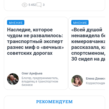
5 452
3
МНЕНИЕ
МНЕНИЕ
Наследие, которое
«Всей душой
чудом не развалилось:
ненавидела бег
транспортный эксперт
кемеровчанка
разнес миф о «вечных»
рассказала, ка
советских дорогах
спортсменом, е
30 сидел на ди
Олег Арефьев
Блогер, предприниматель,
Елена Денисов
владелец в транспортном
Корреспондент 
бизнесе
РЕКОМЕНДУЕМ