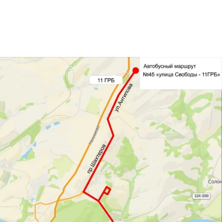
В сторону ФПК: остановка «11 ГРБ», ул.
Антипова, ул. Ракитянского, проспект
Шахтеров, ул. Терешковой, Сосновый бульвар,
ост. «Кардиоцентр», Сосновый бульвар, ул.
Терешковой, проспект Октябрьский, бульвар
Строителей, проспект Химиков, проспект
Молодежный, ул. Каменская, ул. Свободы,
остановка «Улица Свободы».