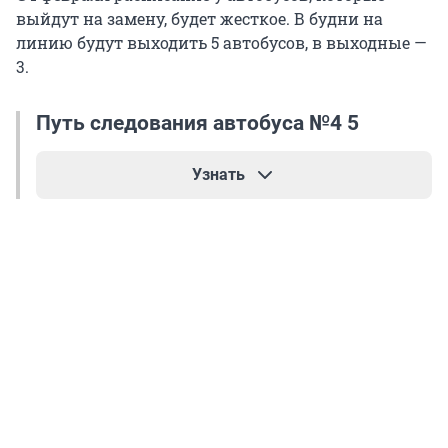
выйдут на замену, будет жесткое. В будни на
линию будут выходить 5 автобусов, в выходные —
3.
Путь следования автобуса №4 5
Узнать
В сторону Рудничного района: остановка
«Улица Свободы», ул. Свободы, ул. Каменская,
проспект Молодежный, проспект Химиков,
бульвар Строителей, проспект Ленина, ул.
Волгоградская, проспект Октябрьский, ул.
Терешковой, Сосновый бульвар, остановка
«Кардиоцентр», Сосновый бульвар, ул.
Терешковой, проспект Шахтеров, ул.
Ракитянского, ул. Антипова, остановка «11 ГРБ».