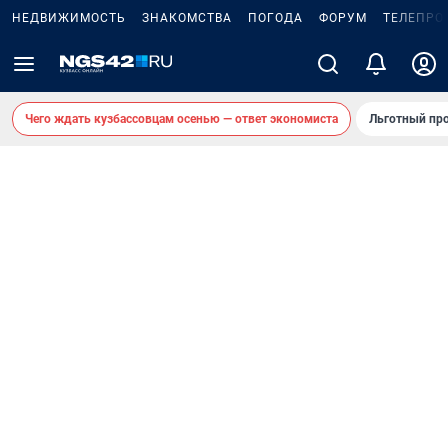
НЕДВИЖИМОСТЬ
ЗНАКОМСТВА
ПОГОДА
ФОРУМ
ТЕЛЕПРО
Чего ждать кузбассовцам осенью — ответ экономиста
Льготный про