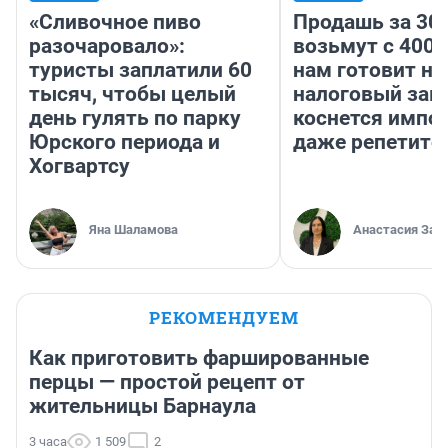
«Сливочное пиво
Продашь за 300
разочаровало»:
возьмут с 4000
туристы заплатили 60
нам готовит н
тысяч, чтобы целый
налоговый зако
день гулять по парку
коснется импор
Юрского периода и
даже репетито
Хогвартсу
Яна Шаламова
Анастасия Зав
РЕКОМЕНДУЕМ
Как приготовить фаршированные
перцы — простой рецепт от
жительницы Барнаула
3 часа
1 509
2