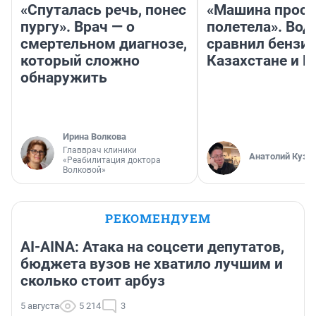
«Спуталась речь, понес
«Машина прост
пургу». Врач — о
полетела». Вод
смертельном диагнозе,
сравнил бензин
который сложно
Казахстане и Р
обнаружить
Ирина Волкова
Главврач клиники
Анатолий Кузн
«Реабилитация доктора
Волковой»
РЕКОМЕНДУЕМ
AI-AINA: Атака на соцсети депутатов,
бюджета вузов не хватило лучшим и
сколько стоит арбуз
5 августа
5 214
3