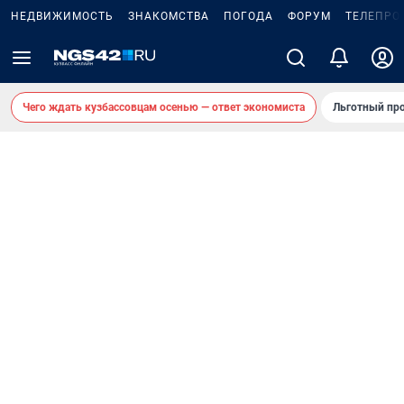
НЕДВИЖИМОСТЬ
ЗНАКОМСТВА
ПОГОДА
ФОРУМ
ТЕЛЕПРО
Чего ждать кузбассовцам осенью — ответ экономиста
Льготный про