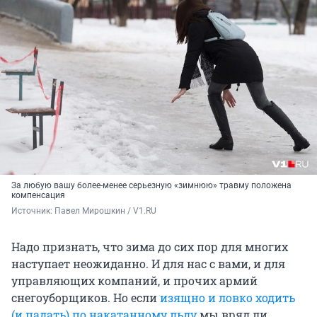
За любую вашу более-менее серьезную «зимнюю» травму положена
компенсация
Источник: 
Павел Мирошкин / V1.RU
Надо признать, что зима до сих пор для многих
наступает неожиданно. И для нас с вами, и для
управляющих компаний, и прочих армий
снегоуборщиков. Но если
изящно и ловко ходить
(и падать) по накатанному льду
мы вряд ли