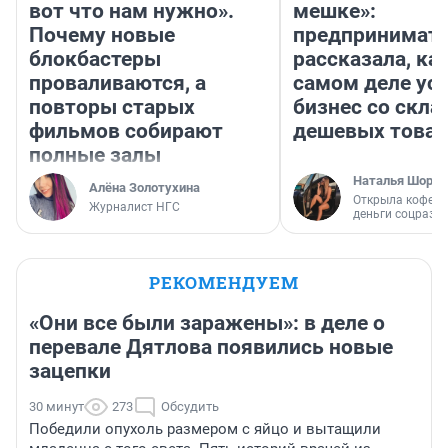
вот что нам нужно».
мешке»:
Почему новые
предпринимат
блокбастеры
рассказала, как
проваливаются, а
самом деле ус
повторы старых
бизнес со скл
фильмов собирают
дешевых това
полные залы
Наталья Шорох
Алёна Золотухина
Открыла кофейн
Журналист НГС
деньги соцразв
РЕКОМЕНДУЕМ
«Они все были заражены»: в деле о
перевале Дятлова появились новые
зацепки
30 минут
273
Обсудить
Победили опухоль размером с яйцо и вытащили