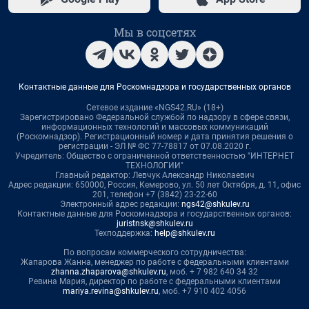
Мы в соцсетях
Контактные данные для Роскомнадзора и государственных органов
Сетевое издание «NGS42.RU» (18+)
Зарегистрировано Федеральной службой по надзору в сфере связи,
информационных технологий и массовых коммуникаций
(Роскомнадзор). Регистрационный номер и дата принятия решения о
регистрации - ЭЛ № ФС 77-78817 от 07.08.2020 г.
Учредитель: Общество с ограниченной ответственностью "ИНТЕРНЕТ
ТЕХНОЛОГИИ"
Главный редактор: Левчук Александр Николаевич
Адрес редакции: 650000, Россия, Кемерово, ул. 50 лет Октября, д. 11, офис
201, телефон +7 (3842) 23-22-60
Электронный адрес редакции:
ngs42@shkulev.ru
Контактные данные для Роскомнадзора и государственных органов:
juristnsk@shkulev.ru
Техподдержка:
help@shkulev.ru
По вопросам коммерческого сотрудничества:
Жапарова Жанна, менеджер по работе с федеральными клиентами
zhanna.zhaparova@shkulev.ru
, моб. + 7 982 640 34 32
Ревина Мария, директор по работе с федеральными клиентами
mariya.revina@shkulev.ru
, моб. +7 910 402 4056