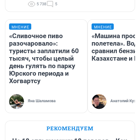
5 738
5
МНЕНИЕ
МНЕНИЕ
«Сливочное пиво
«Машина прост
разочаровало»:
полетела». Вод
туристы заплатили 60
сравнил бензин
тысяч, чтобы целый
Казахстане и Р
день гулять по парку
Юрского периода и
Хогвартсу
Яна Шаламова
Анатолий Кузн
РЕКОМЕНДУЕМ