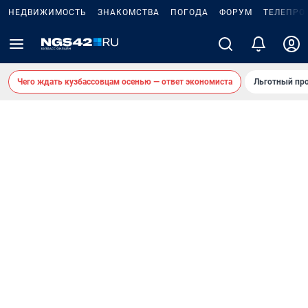
НЕДВИЖИМОСТЬ
ЗНАКОМСТВА
ПОГОДА
ФОРУМ
ТЕЛЕПРО
Чего ждать кузбассовцам осенью — ответ экономиста
Льготный про