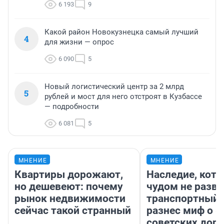
6 193
9
Какой район Новокузнецка самый лучший
4
для жизни — опрос
6 090
5
Новый логистический центр за 2 млрд
5
рублей и мост для него отстроят в Кузбассе
— подробности
6 081
5
МНЕНИЕ
МНЕНИЕ
Квартиры дорожают,
Наследие, кото
но дешевеют: почему
чудом не разва
рынок недвижимости
транспортный 
сейчас такой странный
разнес миф о 
советских доро