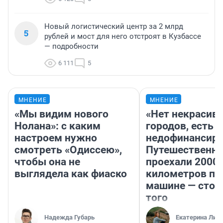
Новый логистический центр за 2 млрд
5
рублей и мост для него отстроят в Кузбассе
— подробности
6 111
5
МНЕНИЕ
МНЕНИЕ
«Мы видим нового
«Нет некрасив
Нолана»: с каким
городов, есть
настроем нужно
недофинансиро
смотреть «Одиссею»,
Путешественн
чтобы она не
проехали 2000
выглядела как фиаско
километров по 
машине — стои
того
Надежда Губарь
Екатерина Лит