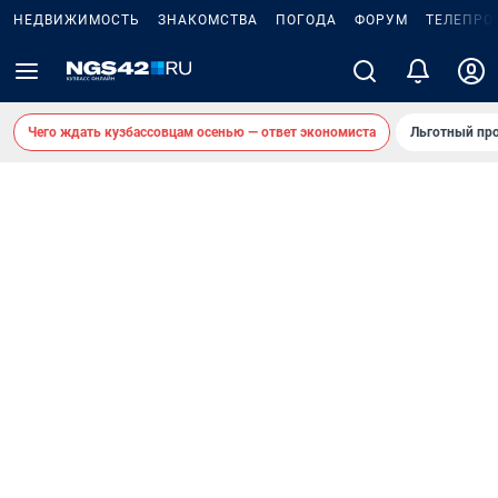
НЕДВИЖИМОСТЬ
ЗНАКОМСТВА
ПОГОДА
ФОРУМ
ТЕЛЕПРО
Чего ждать кузбассовцам осенью — ответ экономиста
Льготный про