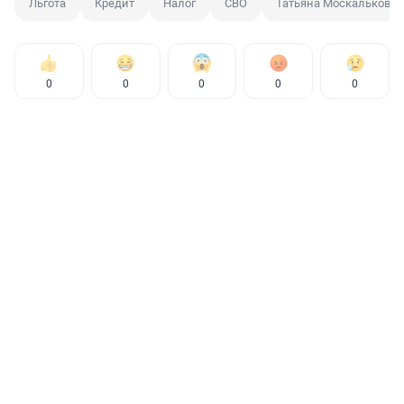
Льгота
Кредит
Налог
СВО
Татьяна Москалькова
0
0
0
0
0