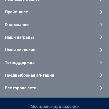
Прайс-лист
О компании
Наши награды
Наши вакансии
Техподдержка
Предвыборная агитация
Все города сети
Мобильное приложение