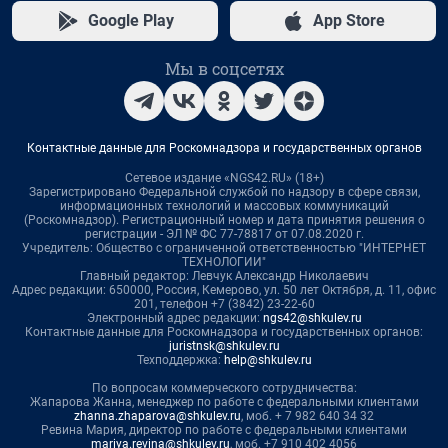
Google Play
App Store
Мы в соцсетях
Контактные данные для Роскомнадзора и государственных органов
Сетевое издание «NGS42.RU» (18+)
Зарегистрировано Федеральной службой по надзору в сфере связи,
информационных технологий и массовых коммуникаций
(Роскомнадзор). Регистрационный номер и дата принятия решения о
регистрации - ЭЛ № ФС 77-78817 от 07.08.2020 г.
Учредитель: Общество с ограниченной ответственностью "ИНТЕРНЕТ
ТЕХНОЛОГИИ"
Главный редактор: Левчук Александр Николаевич
Адрес редакции: 650000, Россия, Кемерово, ул. 50 лет Октября, д. 11, офис
201, телефон +7 (3842) 23-22-60
Электронный адрес редакции:
ngs42@shkulev.ru
Контактные данные для Роскомнадзора и государственных органов:
juristnsk@shkulev.ru
Техподдержка:
help@shkulev.ru
По вопросам коммерческого сотрудничества:
Жапарова Жанна, менеджер по работе с федеральными клиентами
zhanna.zhaparova@shkulev.ru
, моб. + 7 982 640 34 32
Ревина Мария, директор по работе с федеральными клиентами
mariya.revina@shkulev.ru
, моб. +7 910 402 4056