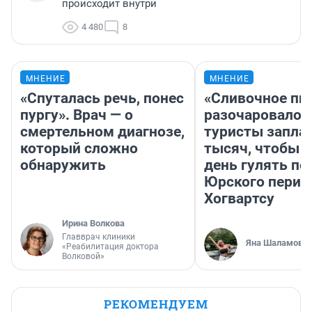
происходит внутри
4 480
8
МНЕНИЕ
МНЕНИЕ
«Спуталась речь, понес
«Сливочное пи
пургу». Врач — о
разочаровало»
смертельном диагнозе,
туристы запла
который сложно
тысяч, чтобы 
обнаружить
день гулять по
Юрского перио
Хогвартсу
Ирина Волкова
Главврач клиники
Яна Шаламова
«Реабилитация доктора
Волковой»
РЕКОМЕНДУЕМ