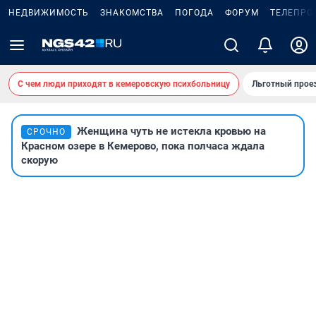
НЕДВИЖИМОСТЬ
ЗНАКОМСТВА
ПОГОДА
ФОРУМ
ТЕЛЕПРО
С чем люди приходят в кемеровскую психбольницу
Льготный проез
Женщина чуть не истекла кровью на
СРОЧНО
Красном озере в Кемерово, пока полчаса ждала
скорую