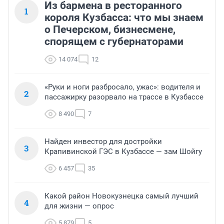
Из бармена в ресторанного
1
короля Кузбасса: что мы знаем
о Печерском, бизнесмене,
спорящем с губернаторами
14 074
12
«Руки и ноги разбросало, ужас»: водителя и
2
пассажирку разорвало на трассе в Кузбассе
8 490
7
Найден инвестор для достройки
3
Крапивинской ГЭС в Кузбассе — зам Шойгу
6 457
35
Какой район Новокузнецка самый лучший
4
для жизни — опрос
5 879
5