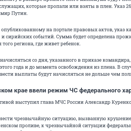
служащих, которые пропали или взяты в плен. Указ 2
имир Путин.
, опубликованному на портале правовых актов, указ к
 и сирийских событий. Сумма будет определена про
того региона, где живет ребенок.
начисляться со дня, указанного в приказе командира,
 этого года и до момента освобождения из плена. В слу
вести выплаты будут начисляться не дольше чем полг
ском крае ввели режим ЧС федерального ха
тивой выступил глава МЧС России Александр Куренко
тнести чрезвычайную ситуацию, вызванную крушени
ченском проливе, к чрезвычайной ситуации федераль