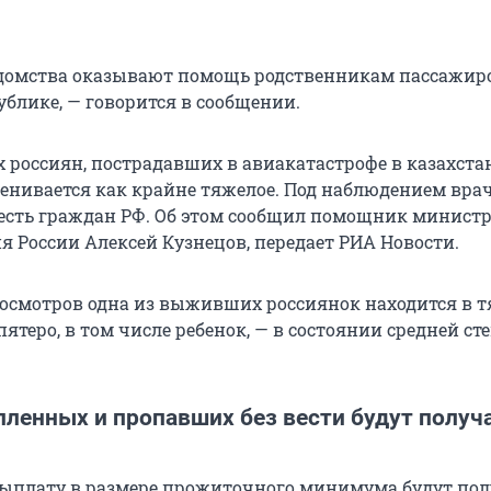
домства оказывают помощь родственникам пассажир
ублике, — говорится в сообщении.
х россиян, пострадавших в авиакатастрофе в казахст
оценивается как крайне тяжелое. Под наблюдением вра
есть граждан РФ. Об этом сообщил помощник минист
я России Алексей Кузнецов, передает РИА Новости.
 осмотров одна из выживших россиянок находится в 
пятеро, в том числе ребенок, — в состоянии средней ст
пленных и пропавших без вести будут получ
ыплату в размере прожиточного минимума будут пол