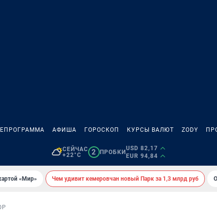
ЛЕПРОГРАММА
АФИША
ГОРОСКОП
КУРСЫ ВАЛЮТ
ZODY
ПР
USD 82,17
СЕЙЧАС
2
ПРОБКИ
+22°C
EUR 94,84
картой «Мир»
Чем удивит кемеровчан новый Парк за 1,3 млрд руб
О
ОР