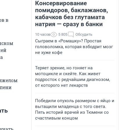
Консервирование
помидоров, баклажанов,
кабачков без глутамата
ов в
натрия — сразу в банки
10 часов
5 805
Обсудить
Сыграем в «Ромашку»? Простая
анском
головоломка, которая взбодрит мозг
чей
не хуже кофе
ра
Теряет зрение, но гоняет на
мотоцикле и скейте. Как живет
подросток с редчайшим диагнозом,
тяжелом
от которого нет лекарств
епени
Победили опухоль размером с яйцо и
вытащили младенца с того света.
ать
Пять историй врачей из Тюмени со
счастливым концом
учать