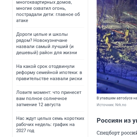
многоквартирных домов,
многие охватил огонь,
пострадали дети: главное об
атаке
Дороги целые и школы
рядом? Новокузнечане
назвали самый лучший (и
дешевый) район для жизни
На какой срок отодвинули
реформу семейной ипотеки: в
правительстве назвали риски
Ловите момент: что принесет
вам полное солнечное
В упавшем автобусе н
затмение 12 августа
Источник: 
Nrk.no
Нас ждут целых семь коротких
Россиян из у
рабочих недель: график на
2027 год
Спецборт росси