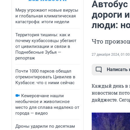
Автобус
Миру угрожают новые вирусы
дороги и
и глобальная климатическая
катастрофа: итоги недели
люди: н
Территория тишины: как и
Что произош
почему кузбассовцы убегают
от цивилизации и связи в
Поднебесные Зубья —
27 декабря 2024, 01:00
репортаж
Написать
Почти 1000 парков обещал
отремонтировать Цивилев в
Кузбассе: что с ними сейчас
Каждый день в 
новостном пото
Кемеровчане нашли
дайджесте. Сего
необычное и живописное
место для сплава недалеко от
города — видео
Дроны ударили по десяткам