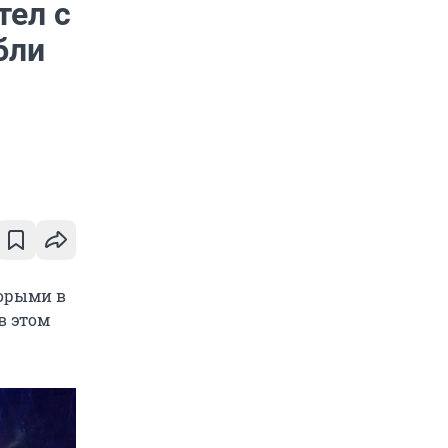
тел с
бли
торыми в
в этом