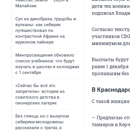
«Миссис Земля — 2026» в
дети тех военно
Малайзии
подписал Влад
Суп из дикобраза, трущобы и
вулканы: как сибиряк
Согласно тексту
путешествовал по
участников СВО
контрастной Африке на
круизном лайнере
минимумом для 
Минпросвещения обновило
Выплаты будут 
список учебников: что будут
ранее 1 декабря
изучать в школах и колледжах
с 1 сентября
пропавшим без 
«Сейчас бы всё это
В Краснодар
запретили»: истории из
советского детства в
С такой инициа
пионерских лагерях
Без глянца, но с выкупом:
— Предлагаю о
сибиряки-молодожены
танкеров в Кер
рассказали о тратах, а