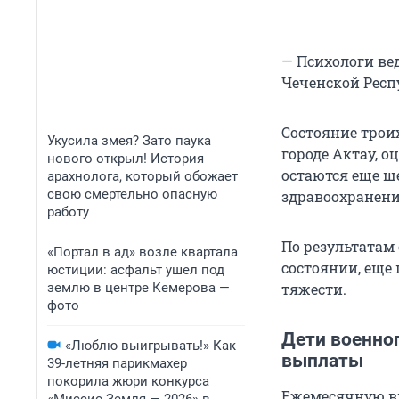
— Психологи ве
Чеченской Респ
Состояние трои
Укусила змея? Зато паука
городе Актау, 
нового открыл! История
остаются еще ш
арахнолога, который обожает
свою смертельно опасную
здравоохранени
работу
По результатам
«Портал в ад» возле квартала
состоянии, еще 
юстиции: асфальт ушел под
землю в центре Кемерова —
тяжести.
фото
Дети военно
«Люблю выигрывать!» Как
выплаты
39-летняя парикмахер
покорила жюри конкурса
Ежемесячную в