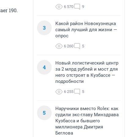
6 570
9
er 190.
Какой район Новокузнецка
3
самый лучший для жизни —
опрос
6 260
5
Новый логистический центр
4
за 2 млрд рублей и мост для
него отстроят в Кузбассе —
подробности
6 255
5
Наручники вместо Rolex: как
5
судили экс-главу Минздрава
Кузбасса и бывшего
миллионера Дмитрия
Беглова