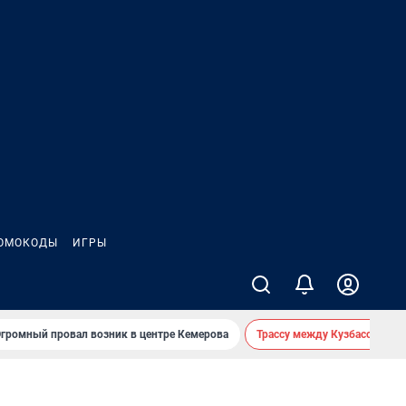
ОМОКОДЫ
ИГРЫ
громный провал возник в центре Кемерова
Трассу между Кузбассом и 