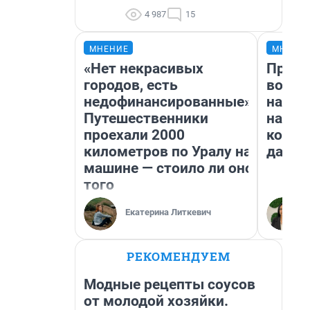
4 987
15
МНЕНИЕ
МНЕНИ
«Нет некрасивых
Прода
городов, есть
возьм
недофинансированные».
нам г
Путешественники
налог
проехали 2000
косне
километров по Уралу на
даже 
машине — стоило ли оно
того
Екатерина Литкевич
РЕКОМЕНДУЕМ
Модные рецепты соусов
от молодой хозяйки.