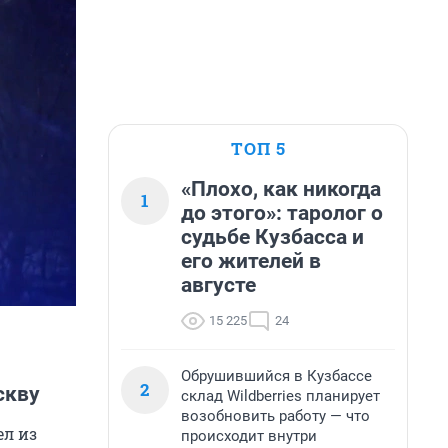
ТОП 5
«Плохо, как никогда
1
до этого»: таролог о
судьбе Кузбасса и
его жителей в
августе
15 225
24
Обрушившийся в Кузбассе
2
скву
склад Wildberries планирует
возобновить работу — что
ел из
происходит внутри