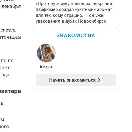
«Протянуть руку помощи»: незрячий
6 декабря
парфюмер создал «уютный» аромат
для тех, кому страшно, — он уже
увековечил в духах Новосибирск
асается
ЗНАКОМСТВА
житочным
 но не
чае с
irina
,
64
ода.
Начать знакомиться
рактера
в.
ем
ного