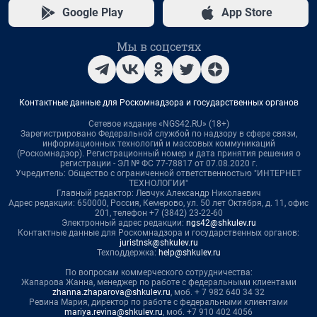
Google Play
App Store
Мы в соцсетях
Контактные данные для Роскомнадзора и государственных органов
Сетевое издание «NGS42.RU» (18+)
Зарегистрировано Федеральной службой по надзору в сфере связи,
информационных технологий и массовых коммуникаций
(Роскомнадзор). Регистрационный номер и дата принятия решения о
регистрации - ЭЛ № ФС 77-78817 от 07.08.2020 г.
Учредитель: Общество с ограниченной ответственностью "ИНТЕРНЕТ
ТЕХНОЛОГИИ"
Главный редактор: Левчук Александр Николаевич
Адрес редакции: 650000, Россия, Кемерово, ул. 50 лет Октября, д. 11, офис
201, телефон +7 (3842) 23-22-60
Электронный адрес редакции:
ngs42@shkulev.ru
Контактные данные для Роскомнадзора и государственных органов:
juristnsk@shkulev.ru
Техподдержка:
help@shkulev.ru
По вопросам коммерческого сотрудничества:
Жапарова Жанна, менеджер по работе с федеральными клиентами
zhanna.zhaparova@shkulev.ru
, моб. + 7 982 640 34 32
Ревина Мария, директор по работе с федеральными клиентами
mariya.revina@shkulev.ru
, моб. +7 910 402 4056