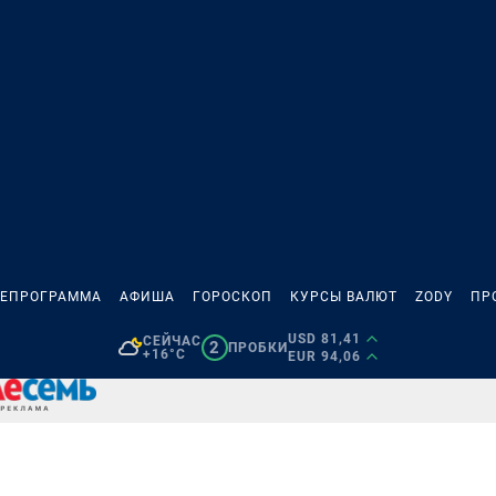
ЛЕПРОГРАММА
АФИША
ГОРОСКОП
КУРСЫ ВАЛЮТ
ZODY
ПР
USD 81,41
СЕЙЧАС
2
ПРОБКИ
+16°C
EUR 94,06