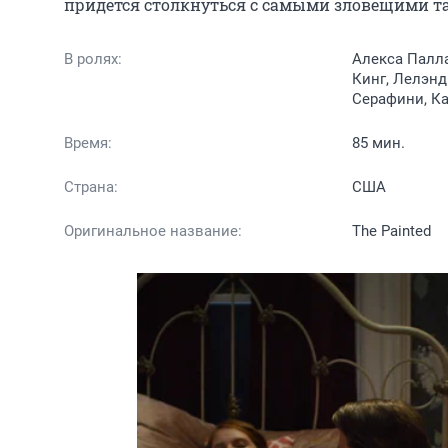
придётся столкнуться с самыми зловещими т
В ролях:
Алекса Палла
Кинг, Лелэнд
Серафини, Ка
Время:
85 мин.
Страна:
США
Оригинальное название:
The Painted