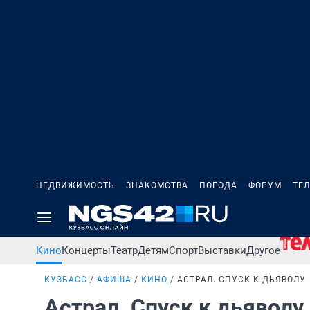
НЕДВИЖИМОСТЬ
ЗНАКОМСТВА
ПОГОДА
ФОРУМ
ТЕ
Кино
Концерты
Театр
Детям
Спорт
Выставки
Другое
КУЗБАСС
АФИША
КИНО
АСТРАЛ. СПУСК К ДЬЯВОЛУ
Астрал. Спуск к дьяволу