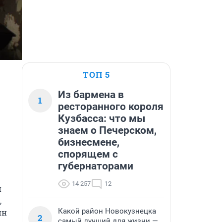
ТОП 5
Из бармена в
1
ресторанного короля
Кузбасса: что мы
знаем о Печерском,
бизнесмене,
спорящем с
губернаторами
14 257
12
 
 
Какой район Новокузнецка
н 
2
самый лучший для жизни —