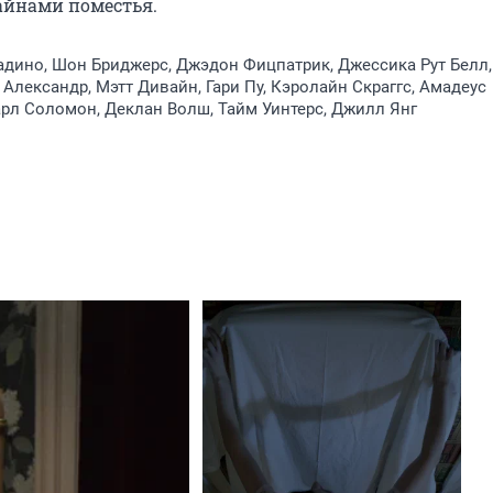
айнами поместья.
дино, Шон Бриджерс, Джэдон Фицпатрик, Джессика Рут Белл,
 Александр, Мэтт Дивайн, Гари Пу, Кэролайн Скраггс, Амадеус
рл Соломон, Деклан Волш, Тайм Уинтерс, Джилл Янг