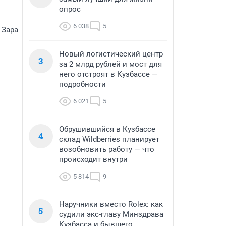
опрос
6 038
5
 Зара
Новый логистический центр
3
за 2 млрд рублей и мост для
него отстроят в Кузбассе —
подробности
6 021
5
Обрушившийся в Кузбассе
4
склад Wildberries планирует
возобновить работу — что
происходит внутри
5 814
9
Наручники вместо Rolex: как
5
судили экс-главу Минздрава
Кузбасса и бывшего