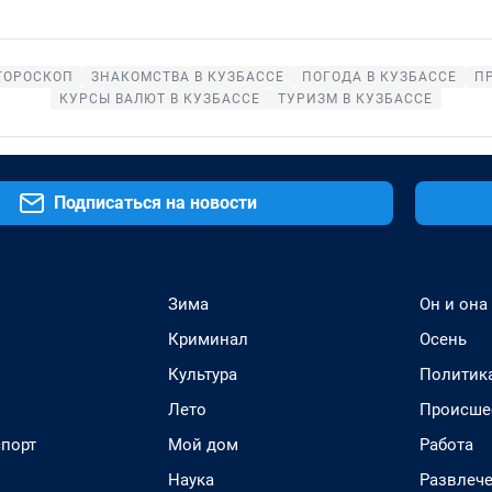
ГОРОСКОП
ЗНАКОМСТВА В КУЗБАССЕ
ПОГОДА В КУЗБАССЕ
П
КУРСЫ ВАЛЮТ В КУЗБАССЕ
ТУРИЗМ В КУЗБАССЕ
Подписаться на новости
Зима
Он и она
Криминал
Осень
Культура
Политик
Лето
Происше
спорт
Мой дом
Работа
Наука
Развлеч