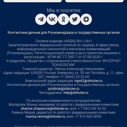
Мы в соцсетях
Контактные данные для Роскомнадзора и государственных органов
Сетевое издание «NGS42.RU» (18+)
Зарегистрировано Федеральной службой по надзору в сфере связи,
информационных технологий и массовых коммуникаций
(Роскомнадзор). Регистрационный номер и дата принятия решения о
регистрации - ЭЛ № ФС 77-78817 от 07.08.2020 г.
Учредитель: Общество с ограниченной ответственностью "ИНТЕРНЕТ
ТЕХНОЛОГИИ"
Главный редактор: Левчук Александр Николаевич
Адрес редакции: 650000, Россия, Кемерово, ул. 50 лет Октября, д. 11, офис
201, телефон +7 (3842) 23-22-60
Электронный адрес редакции:
ngs42@shkulev.ru
Контактные данные для Роскомнадзора и государственных органов:
juristnsk@shkulev.ru
Техподдержка:
help@shkulev.ru
По вопросам коммерческого сотрудничества:
Жапарова Жанна, менеджер по работе с федеральными клиентами
zhanna.zhaparova@shkulev.ru
, моб. + 7 982 640 34 32
Ревина Мария, директор по работе с федеральными клиентами
mariya.revina@shkulev.ru
, моб. +7 910 402 4056