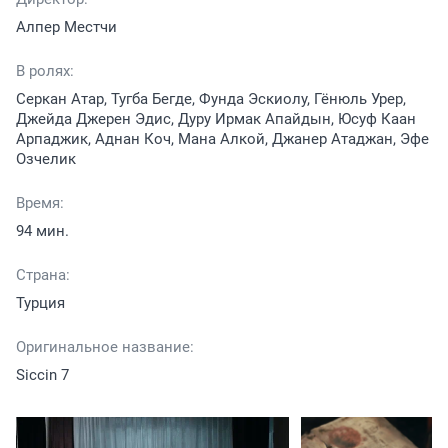
Алпер Местчи
В ролях:
Серкан Атар, Тугба Бегде, Фунда Эскиолу, Гёнюль Урер,
Джейда Джерен Эдис, Дуру Ирмак Апайдын, Юсуф Каан
Арпаджик, Аднан Коч, Мана Алкой, Джанер Атаджан, Эфе
Озчелик
Время:
94 мин.
Страна:
Турция
Оригинальное название:
Siccin 7