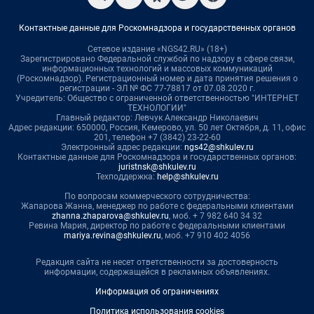
Контактные данные для Роскомнадзора и государственных органов
Сетевое издание «NGS42.RU» (18+)
Зарегистрировано Федеральной службой по надзору в сфере связи,
информационных технологий и массовых коммуникаций
(Роскомнадзор). Регистрационный номер и дата принятия решения о
регистрации - ЭЛ № ФС 77-78817 от 07.08.2020 г.
Учредитель: Общество с ограниченной ответственностью "ИНТЕРНЕТ
ТЕХНОЛОГИИ"
Главный редактор: Левчук Александр Николаевич
Адрес редакции: 650000, Россия, Кемерово, ул. 50 лет Октября, д. 11, офис
201, телефон +7 (3842) 23-22-60
Электронный адрес редакции:
ngs42@shkulev.ru
Контактные данные для Роскомнадзора и государственных органов:
juristnsk@shkulev.ru
Техподдержка:
help@shkulev.ru
По вопросам коммерческого сотрудничества:
Жапарова Жанна, менеджер по работе с федеральными клиентами
zhanna.zhaparova@shkulev.ru
, моб. + 7 982 640 34 32
Ревина Мария, директор по работе с федеральными клиентами
mariya.revina@shkulev.ru
, моб. +7 910 402 4056
Редакция сайта не несет ответственности за достоверность
информации, содержащейся в рекламных объявлениях.
Информация об ограничениях
Политика использования cookies