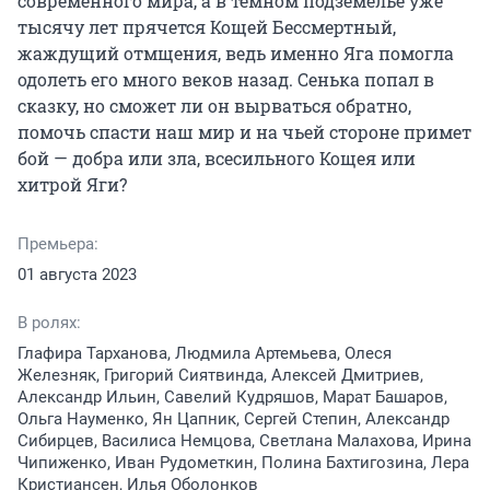
современного мира, а в тёмном подземелье уже 
тысячу лет прячется Кощей Бессмертный, 
жаждущий отмщения, ведь именно Яга помогла 
одолеть его много веков назад. Сенька попал в 
сказку, но сможет ли он вырваться обратно, 
помочь спасти наш мир и на чьей стороне примет 
бой — добра или зла, всесильного Кощея или 
хитрой Яги?
Премьера:
01 августа 2023
В ролях:
Глафира Тарханова, Людмила Артемьева, Олеся
Железняк, Григорий Сиятвинда, Алексей Дмитриев,
Александр Ильин, Савелий Кудряшов, Марат Башаров,
Ольга Науменко, Ян Цапник, Сергей Степин, Александр
Сибирцев, Василиса Немцова, Светлана Малахова, Ирина
Чипиженко, Иван Рудометкин, Полина Бахтигозина, Лера
Кристиансен, Илья Оболонков