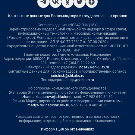
Контактные данные для Роскомнадзора и государственных органов
Сетевое издание «NGS42.RU» (18+)
Зарегистрировано Федеральной службой по надзору в сфере связи,
информационных технологий и массовых коммуникаций
(Роскомнадзор). Регистрационный номер и дата принятия решения о
регистрации - ЭЛ № ФС 77-78817 от 07.08.2020 г.
Учредитель: Общество с ограниченной ответственностью "ИНТЕРНЕТ
ТЕХНОЛОГИИ"
Главный редактор: Левчук Александр Николаевич
Адрес редакции: 650000, Россия, Кемерово, ул. 50 лет Октября, д. 11, офис
201, телефон +7 (3842) 23-22-60
Электронный адрес редакции:
ngs42@shkulev.ru
Контактные данные для Роскомнадзора и государственных органов:
juristnsk@shkulev.ru
Техподдержка:
help@shkulev.ru
По вопросам коммерческого сотрудничества:
Жапарова Жанна, менеджер по работе с федеральными клиентами
zhanna.zhaparova@shkulev.ru
, моб. + 7 982 640 34 32
Ревина Мария, директор по работе с федеральными клиентами
mariya.revina@shkulev.ru
, моб. +7 910 402 4056
Редакция сайта не несет ответственности за достоверность
информации, содержащейся в рекламных объявлениях.
Информация об ограничениях