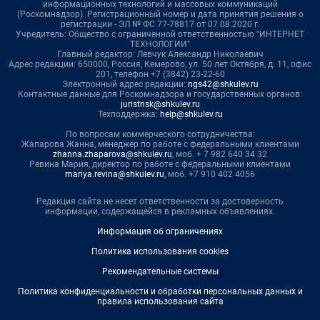
информационных технологий и массовых коммуникаций
(Роскомнадзор). Регистрационный номер и дата принятия решения о
регистрации - ЭЛ № ФС 77-78817 от 07.08.2020 г.
Учредитель: Общество с ограниченной ответственностью "ИНТЕРНЕТ
ТЕХНОЛОГИИ"
Главный редактор: Левчук Александр Николаевич
Адрес редакции: 650000, Россия, Кемерово, ул. 50 лет Октября, д. 11, офис
201, телефон +7 (3842) 23-22-60
Электронный адрес редакции:
ngs42@shkulev.ru
Контактные данные для Роскомнадзора и государственных органов:
juristnsk@shkulev.ru
Техподдержка:
help@shkulev.ru
По вопросам коммерческого сотрудничества:
Жапарова Жанна, менеджер по работе с федеральными клиентами
zhanna.zhaparova@shkulev.ru
, моб. + 7 982 640 34 32
Ревина Мария, директор по работе с федеральными клиентами
mariya.revina@shkulev.ru
, моб. +7 910 402 4056
Редакция сайта не несет ответственности за достоверность
информации, содержащейся в рекламных объявлениях.
Информация об ограничениях
Политика использования cookies
Рекомендательные системы
Политика конфиденциальности и обработки персональных данных и
правила использования сайта