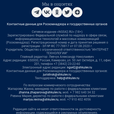
Мы в соцсетях
Контактные данные для Роскомнадзора и государственных органов
Сетевое издание «NGS42.RU» (18+)
Зарегистрировано Федеральной службой по надзору в сфере связи,
информационных технологий и массовых коммуникаций
(Роскомнадзор). Регистрационный номер и дата принятия решения о
регистрации - ЭЛ № ФС 77-78817 от 07.08.2020 г.
Учредитель: Общество с ограниченной ответственностью "ИНТЕРНЕТ
ТЕХНОЛОГИИ"
Главный редактор: Левчук Александр Николаевич
Адрес редакции: 650000, Россия, Кемерово, ул. 50 лет Октября, д. 11, офис
201, телефон +7 (3842) 23-22-60
Электронный адрес редакции:
ngs42@shkulev.ru
Контактные данные для Роскомнадзора и государственных органов:
juristnsk@shkulev.ru
Техподдержка:
help@shkulev.ru
По вопросам коммерческого сотрудничества:
Жапарова Жанна, менеджер по работе с федеральными клиентами
zhanna.zhaparova@shkulev.ru
, моб. + 7 982 640 34 32
Ревина Мария, директор по работе с федеральными клиентами
mariya.revina@shkulev.ru
, моб. +7 910 402 4056
Редакция сайта не несет ответственности за достоверность
информации, содержащейся в рекламных объявлениях.