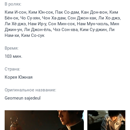
В ролях:
Ким И-сон, Ким Юн-сок, Пак Со-дам, Кан Дон-вон, Ким
Бён-ок, Чо Су-хян, Чон Ха-дам, Сон Джон-хак, Ли Хо-джэ,
Ли Хё-джэ, Нам Ир-у, Сон Мин-сок, Нам Мун-чхоль, Мин
Джин-ун, Ли Джон-ёль, Чхэ Сон-хва, Ким Су-джин, Ли
Нам-хи, Ким Со-сук
Время:
103 мин.
Страна:
Корея Южная
Оригинальное название:
Geomeun sajedeul