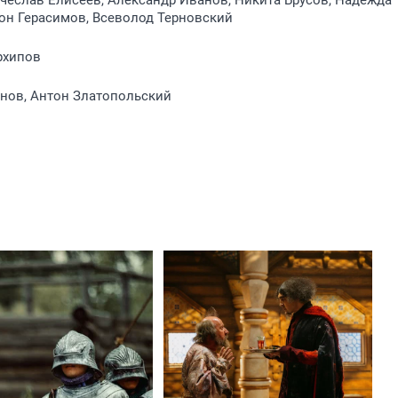
чеслав Елисеев, Александр Иванов, Никита Брусов, Надежда
он Герасимов, Всеволод Терновский
рхипов
янов, Антон Златопольский