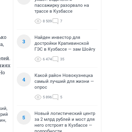
пассажирку разорвало на
трассе в Кузбассе
8 509
7
ко 
Найден инвестор для
3
достройки Крапивинской
, 
ГЭС в Кузбассе — зам Шойгу
ей. 
6 474
35
иях 
о 
Какой район Новокузнецка
4
самый лучший для жизни —
опрос
5 896
5
кий,
Новый логистический центр
трий
5
за 2 млрд рублей и мост для
ин,
него отстроят в Кузбассе —
подробности