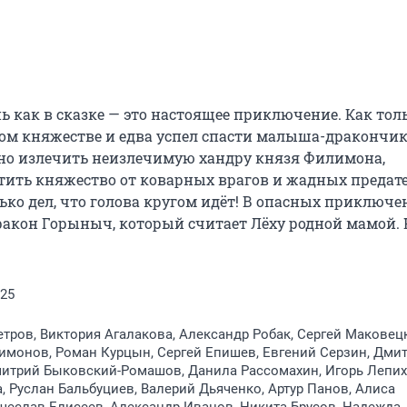
 как в сказке — это настоящее приключение. Как толь
ом княжестве и едва успел спасти малыша-дракончика
чно излечить неизлечимую хандру князя Филимона, 
тить княжество от коварных врагов и жадных предател
ько дел, что голова кругом идёт! В опасных приключен
акон Горыныч, который считает Лёху родной мамой. Н
025
тров, Виктория Агалакова, Александр Робак, Сергей Маковец
имонов, Роман Курцын, Сергей Епишев, Евгений Серзин, Дми
митрий Быковский-Ромашов, Данила Рассомахин, Игорь Лепих
, Руслан Бальбуциев, Валерий Дьяченко, Артур Панов, Алиса