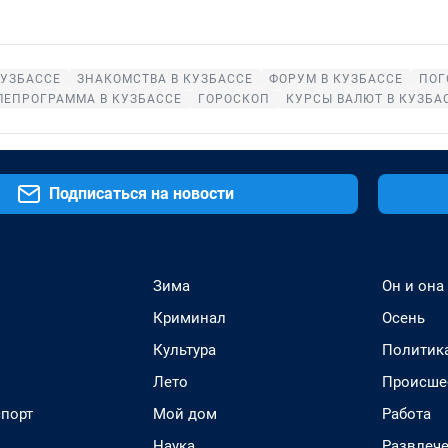
УЗБАССЕ
ЗНАКОМСТВА В КУЗБАССЕ
ФОРУМ В КУЗБАССЕ
ПОГ
ЛЕПРОГРАММА В КУЗБАССЕ
ГОРОСКОП
КУРСЫ ВАЛЮТ В КУЗБА
Подписаться на новости
Зима
Он и она
Криминал
Осень
Культура
Политик
Лето
Происше
спорт
Мой дом
Работа
Наука
Развлеч