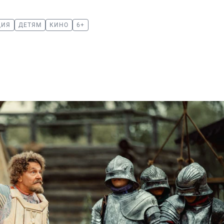
ДИЯ
ДЕТЯМ
КИНО
6+