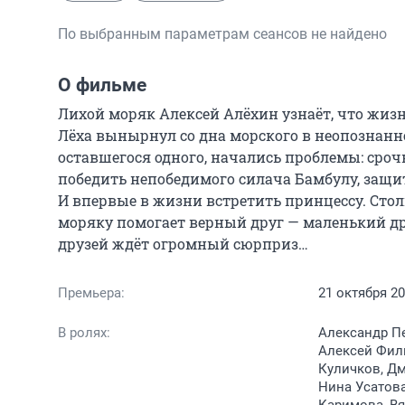
По выбранным параметрам сеансов не найдено
О фильме
Лихой моряк Алексей Алёхин узнаёт, что жизнь
Лёха вынырнул со дна морского в неопознанн
оставшегося одного, начались проблемы: сро
победить непобедимого силача Бамбулу, защи
И впервые в жизни встретить принцессу. Стол
моряку помогает верный друг — маленький др
друзей ждёт огромный сюрприз…
Премьера:
21 октября 2
В ролях:
Александр Пе
Алексей Фил
Куличков, Д
Нина Усатова