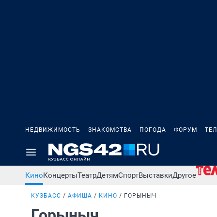
НЕДВИЖИМОСТЬ
ЗНАКОМСТВА
ПОГОДА
ФОРУМ
ТЕ
Кино
Концерты
Театр
Детям
Спорт
Выставки
Другое
КУЗБАСС
АФИША
КИНО
ГОРЫНЫЧ
Горыныч