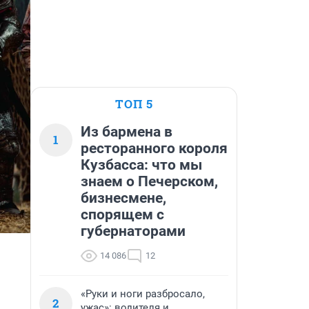
ТОП 5
Из бармена в
1
ресторанного короля
Кузбасса: что мы
знаем о Печерском,
бизнесмене,
спорящем с
губернаторами
14 086
12
«Руки и ноги разбросало,
2
ужас»: водителя и