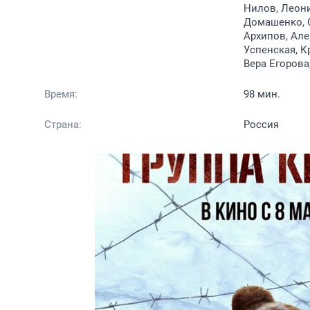
Нилов, Леони
Домашенко, С
Архипов, Ал
Успенская, К
Вера Егорова
Время:
98 мин.
Страна:
Россия