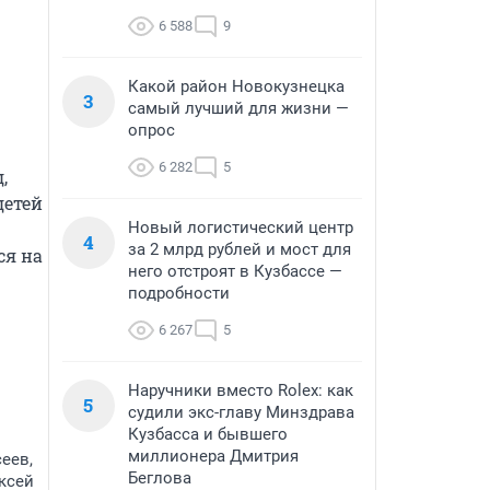
6 588
9
Какой район Новокузнецка
3
самый лучший для жизни —
опрос
6 282
5
 
етей 
Новый логистический центр
4
за 2 млрд рублей и мост для
я на 
него отстроят в Кузбассе —
подробности
6 267
5
Наручники вместо Rolex: как
5
судили экс-главу Минздрава
Кузбасса и бывшего
миллионера Дмитрия
еев,
Беглова
ксей