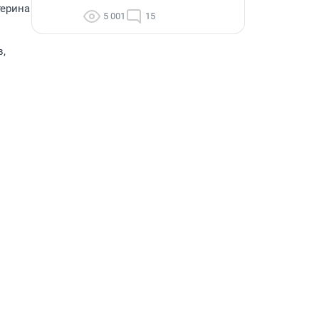
терина
5 001
15
в,