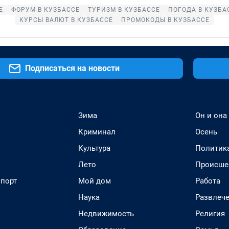
Е
ФОРУМ В КУЗБАССЕ
ТУРИЗМ В КУЗБАССЕ
ПОГОДА В КУЗБА
КУРСЫ ВАЛЮТ В КУЗБАССЕ
ПРОМОКОДЫ В КУЗБАССЕ
Подписаться на новости
Зима
Он и она
Криминал
Осень
Культура
Политик
Лето
Происше
спорт
Мой дом
Работа
Наука
Развлеч
Недвижимость
Религия