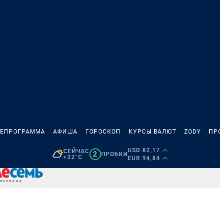
ЛЕПРОГРАММА
АФИША
ГОРОСКОП
КУРСЫ ВАЛЮТ
ZODY
ПР
USD 82,17
СЕЙЧАС
2
ПРОБКИ
+22°C
EUR 94,84