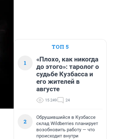
ТОП 5
«Плохо, как никогда
1
до этого»: таролог о
судьбе Кузбасса и
его жителей в
августе
15 249
24
Обрушившийся в Кузбассе
2
склад Wildberries планирует
возобновить работу — что
происходит внутри