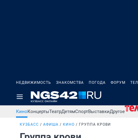
НЕДВИЖИМОСТЬ
ЗНАКОМСТВА
ПОГОДА
ФОРУМ
ТЕ
Кино
Концерты
Театр
Детям
Спорт
Выставки
Другое
КУЗБАСС
АФИША
КИНО
ГРУППА КРОВИ
Группа крови